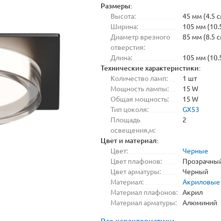
Размеры:
Высота:
45 мм (4.5 с
Ширина:
105 мм (10.
Диаметр врезного
85 мм (8.5 с
отверстия:
Длина:
105 мм (10.
Технические характеристики:
Количество ламп:
1 шт
Мощность лампы:
15 W
Общая мощность:
15 W
Тип цоколя:
GX53
Площадь
2
освещения,м:
Цвет и материал:
Цвет:
Черные
Цвет плафонов:
Прозрачны
Цвет арматуры:
Черный
Материал:
Акриловые
Материал плафонов:
Акрил
Материал арматуры:
Алюминий
Все характеристики