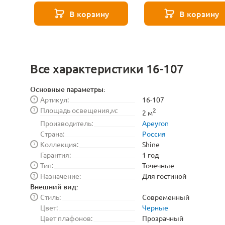
4000K Lightstar
860LM 4000K Lightst
В корзину
В корзину
943084-XS
943124-XS
Все характеристики 16-107
Основные параметры:
Артикул:
16-107
?
Площадь освещения,м:
?
2
2 м
Производитель:
Apeyron
Страна:
Россия
Коллекция:
Shine
?
Гарантия:
1 год
Тип:
Точечные
?
Назначение:
Для гостиной
?
Внешний вид:
Стиль:
Современный
?
Цвет:
Черные
Цвет плафонов:
Прозрачный