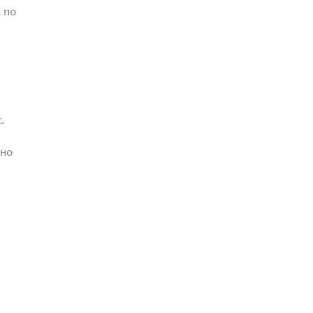
 по
.
жно