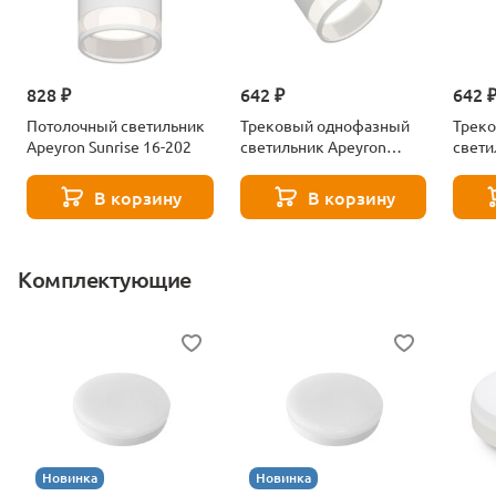
828 ₽
642 ₽
642 
Потолочный светильник
Трековый однофазный
Трек
Apeyron Sunrise 16-202
светильник Apeyron
свети
Sunrise 16-87
Sunri
В корзину
В корзину
Комплектующие
Новинка
Новинка