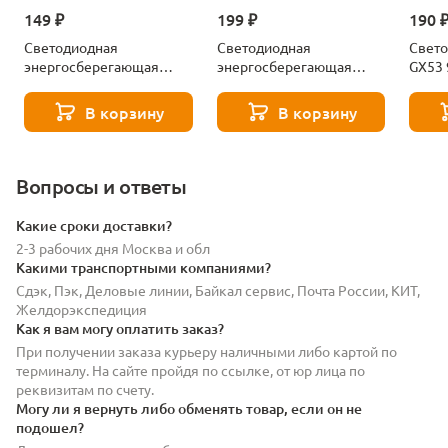
149 ₽
199 ₽
190 
Светодиодная
Светодиодная
Свето
энергосберегающая
энергосберегающая
GX53 
лампа Gx53 8W 550LM
лампа Gx53 12W 860LM
Simpl
4000K Lightstar 943084-
4000K Lightstar 943124-
В корзину
В корзину
XS
XS
Вопросы и ответы
Какие сроки доставки?
2-3 рабочих дня Москва и обл
Какими транспортными компаниями?
Сдэк, Пэк, Деловые линии, Байкал сервис, Почта России, КИТ,
Желдорэкспедиция
Как я вам могу оплатить заказ?
При получении заказа курьеру наличными либо картой по
терминалу. На сайте пройдя по ссылке, от юр лица по
реквизитам по счету.
Могу ли я вернуть либо обменять товар, если он не
подошел?