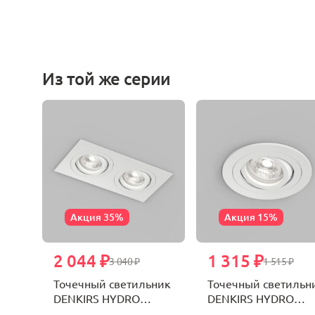
Из той же серии
Акция 35%
Акция 15%
2 044 ₽
1 315 ₽
3 040 ₽
1 515 ₽
Точечный светильник
Точечный светильн
DENKIRS HYDRO
DENKIRS HYDRO
DK2112-WH
DK2110-WH