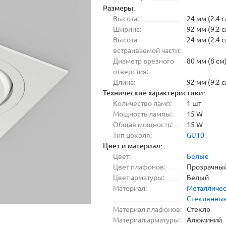
Размеры:
Высота:
24 мм (2.4 с
Ширина:
92 мм (9.2 с
Высота
24 мм (2.4 с
встраиваемой части:
Диаметр врезного
80 мм (8 см
отверстия:
Длина:
92 мм (9.2 с
Технические характеристики:
Количество ламп:
1 шт
Мощность лампы:
15 W
Общая мощность:
15 W
Тип цоколя:
GU10
Цвет и материал:
Цвет:
Белые
Цвет плафонов:
Прозрачны
Цвет арматуры:
Белый
Материал:
Металличе
Стеклянны
Материал плафонов:
Стекло
Материал арматуры:
Алюминий