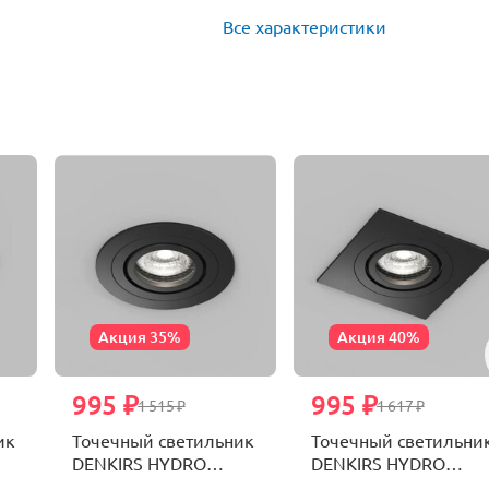
Все характеристики
Акция 35%
Акция 40%
995 ₽
995 ₽
1 515 ₽
1 617 ₽
ик
Точечный светильник
Точечный светильни
DENKIRS HYDRO
DENKIRS HYDRO
DK2110-BK
DK2111-BK