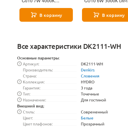
Gu10 7W 4000K
GU10 6W 3000K DIM
Lussole
Voltega Sofit dim 72
В корзину
В корзину
Все характеристики DK2111-WH
Основные параметры:
Артикул:
DK2111-WH
?
Производитель:
Denkirs
Страна:
Словения
Коллекция:
HYDRO
?
Гарантия:
3 года
Тип:
Точечные
?
Назначение:
Для гостиной
?
Внешний вид:
Стиль:
Современный
?
Цвет:
Белые
Цвет плафонов:
Прозрачный