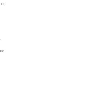
 по
.
жно