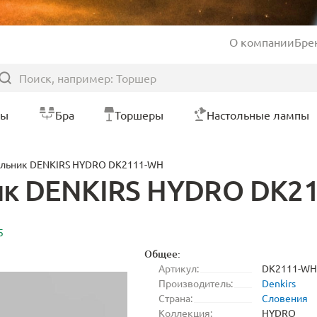
О компании
Бре
ры
Бра
Торшеры
Настольные лампы
ильник DENKIRS HYDRO DK2111-WH
ик DENKIRS HYDRO DK2
5
Общее:
Артикул:
DK2111-WH
Производитель:
Denkirs
Страна:
Словения
Коллекция:
HYDRO