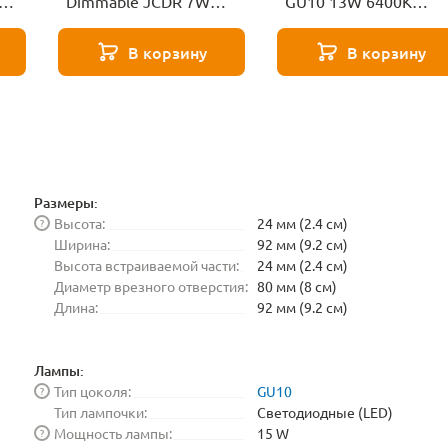
Dimmable JCDR 7W
GU10 13W 6400K
51
4200K GU10
Ambrella light BULBI
Elektrostandard
181306
В корзину
В корзину
BLGU1017
Размеры:
Высота:
24 мм (2.4 см)
?
Ширина:
92 мм (9.2 см)
Высота встраиваемой части:
24 мм (2.4 см)
Диаметр врезного отверстия:
80 мм (8 см)
Длина:
92 мм (9.2 см)
Лампы:
Тип цоколя:
GU10
?
Тип лампочки:
Светодиодные (LED)
Мощность лампы:
15 W
?