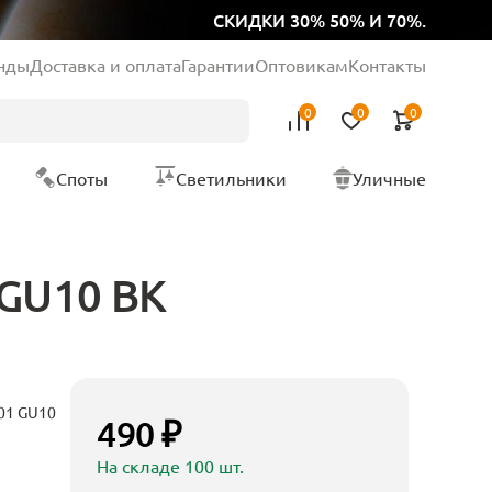
СКИДКИ 30% 50% И 70%.
нды
Доставка и оплата
Гарантии
Оптовикам
Контакты
0
0
0
Споты
Светильники
Уличные
 GU10 BK
001 GU10
490 ₽
На складе 100 шт.