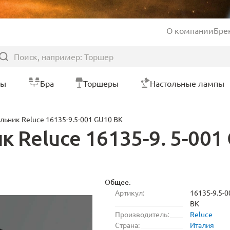
О компании
Бре
ры
Бра
Торшеры
Настольные лампы
льник Reluce 16135-9.5-001 GU10 BK
 Reluce 16135-9. 5-001
Общее:
Артикул:
16135-9.5-
BK
Производитель:
Reluce
Страна:
Италия