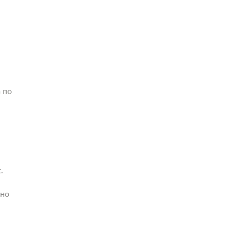
 по
.
жно