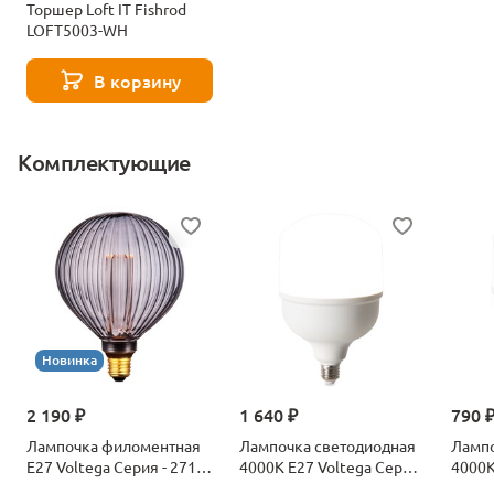
Торшер Loft IT Fishrod
LOFT5003-WH
В корзину
Комплектующие
Новинка
2 190 ₽
1 640 ₽
790 
Лампочка филоментная
Лампочка светодиодная
Лампо
Е27 Voltega Серия - 271
4000К Е27 Voltega Серия
4000К
8529
- 271 8589
- 271