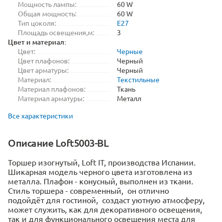
Мощность лампы:
60 W
Общая мощность:
60 W
Тип цоколя:
E27
Площадь освещения,м:
3
Цвет и материал:
Цвет:
Черные
Цвет плафонов:
Черный
Цвет арматуры:
Черный
Материал:
Текстильные
Материал плафонов:
Ткань
Материал арматуры:
Металл
Все характеристики
Описание Loft5003-BL
Торшер изогнутый, Loft IT, производства Испании.
Шикарная модель черного цвета изготовлена из
металла. Плафон - конусный, выполнен из ткани.
Стиль торшера - современный, он отлично
подойдёт для гостиной, создаст уютную атмосферу,
может служить, как для декоративного освещения,
так и для функционального освещения места для