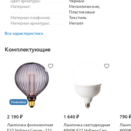
Цвет арматуры:
Черный
Материал:
Металлические,
Пластиковые
Материал плафонов:
Текстиль
Материал арматуры:
Металл
Все характеристики
Комплектующие
Новинка
2 190 ₽
1 640 ₽
790 
Лампочка филоментная
Лампочка светодиодная
Лампо
Е27 Voltega Серия - 271
4000К Е27 Voltega Серия
4000К