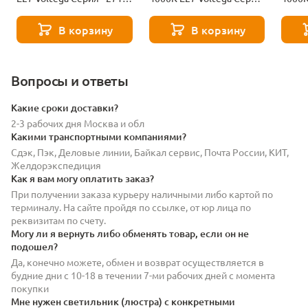
8529
- 271 8589
- 271
В корзину
В корзину
Вопросы и ответы
Какие сроки доставки?
2-3 рабочих дня Москва и обл
Какими транспортными компаниями?
Сдэк, Пэк, Деловые линии, Байкал сервис, Почта России, КИТ,
Желдорэкспедиция
Как я вам могу оплатить заказ?
При получении заказа курьеру наличными либо картой по
терминалу. На сайте пройдя по ссылке, от юр лица по
реквизитам по счету.
Могу ли я вернуть либо обменять товар, если он не
подошел?
Да, конечно можете, обмен и возврат осуществляется в
будние дни с 10-18 в течении 7-ми рабочих дней с момента
покупки
Мне нужен светильник (люстра) с конкретными