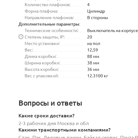
Количество плафонов:
4
Форма плафона:
Цилиндр
Направление плафонов:
В стороны
Дополнительные параметры:
Технические особенности:
Выключатель на корпусе
Степень защиты, IP:
20
?
Место установки:
на пол
Вес:
12,59
Длина коробки:
88 мм
Ширина коробки:
38 мм
Высота коробки:
36 мм
Вес с упаковкой:
12.3100 кг
Вопросы и ответы
Какие сроки доставки?
2-3 рабочих дня Москва и обл
Какими транспортными компаниями?
Сдэк, Пэк, Деловые линии, Байкал сервис, Почта