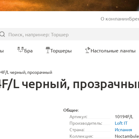
О компании
Бре
ры
Бра
Торшеры
Настольные лампы
94F/L черный, прозрачный
4F/L черный, прозрачны
Общее:
Артикул:
10194F/L
Производитель:
Loft IT
Страна:
Испания
Коллекция:
Noctambule