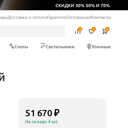
СКИДКИ 30% 50% И 70%.
нды
Доставка и оплата
Гарантии
Оптовикам
Контакты
0
0
0
Споты
Светильники
Уличные
й
51 670 ₽
На складе 4 шт.