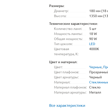
Размеры:
Диаметр:
180 мм (18 
Высота:
1350 мм (13
Технические характеристики:
Количество ламп:
5 шт
Мощность лампы:
18 W
Общая мощность:
90 W
Тип цоколя:
LED
Цветовая
4000K
температура, K:
Цвет и материал:
Цвет:
Черные
,
Пр
Цвет плафонов:
Прозрачны
Цвет арматуры:
Черный
Материал:
Стеклянны
Материал плафонов:
Стекло
Материал арматуры:
Металл
Все характеристики