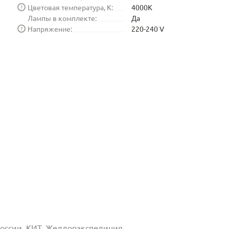
Цветовая температура, K:
4000K
?
Лампы в комплекте:
Да
Напряжение:
220-240 V
?
 России, КИТ, Желдорэкспедиция