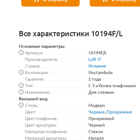
Все характеристики 10194F/L
Основные параметры:
Артикул:
10194F/L
?
Производитель:
Loft IT
Страна:
Испания
Коллекция:
Noctambule
?
Гарантия:
2 года
Тип:
С 3 и более плафонами
?
Назначение:
Для спальни
?
Внешний вид:
Стиль:
Модерн
?
Цвет:
Черные
,
Прозрачные
Цвет плафонов:
Прозрачный
Цвет арматуры:
Черный
Материал плафонов:
Стекло
Материал арматуры:
Металл