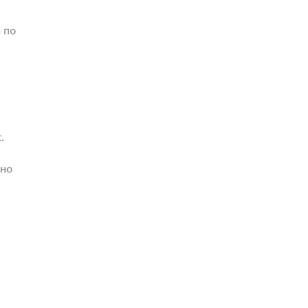
 по
.
жно