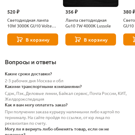
520 ₽
356 ₽
380 
Светодиодная лампа
Лампа светодиодная
Свето
10W 3000K GU10 Voltega
Gu10 7W 4000K Lussole
GU10
Ceramics Sofit 7265
Volte
В корзину
В корзину
Вопросы и ответы
Какие сроки доставки?
2-3 рабочих дня Москва и обл
Какими транспортными компаниями?
Сдэк, Пэк, Деловые линии, Байкал сервис, Почта России, КИТ,
Желдорэкспедиция
Как я вам могу оплатить заказ?
При получении заказа курьеру наличными либо картой по
терминалу. На сайте пройдя по ссылке, от юр лица по
реквизитам по счету.
Могу ли я вернуть либо обменять товар, если он не
подошел?