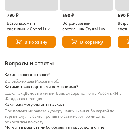
790 ₽
590 ₽
590 
Встраиваемый
Встраиваемый
Встр
светильник Crystal Lux
светильник Crystal Lux
свети
Clt 529c135 Wh 4000k
Clt 529c105 Wh 3000k
Clt 5
В корзину
В корзину
Вопросы и ответы
Какие сроки доставки?
2-3 рабочих дня Москва и обл
Какими транспортными компаниями?
Сдэк, Пэк, Деловые линии, Байкал сервис, Почта России, КИТ,
Желдорэкспедиция
Как я вам могу оплатить заказ?
При получении заказа курьеру наличными либо картой по
терминалу. На сайте пройдя по ссылке, от юр лица по
реквизитам по счету.
Могу ли я вернуть либо обменять товар, если он не