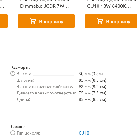
Dimmable JCDR 7W
GU10 13W 6400K
51
4200K GU10
Ambrella light BULBI
Elektrostandard
181306
В корзину
В корзину
BLGU1017
Размеры:
Высота:
30 мм (3 см)
?
Ширина:
85 мм (8.5 см)
Высота встраиваемой части:
92 мм (9.2 см)
Диаметр врезного отверстия:
75 мм (7.5 см)
Длина:
85 мм (8.5 см)
Лампы:
Тип цоколя:
GU10
?