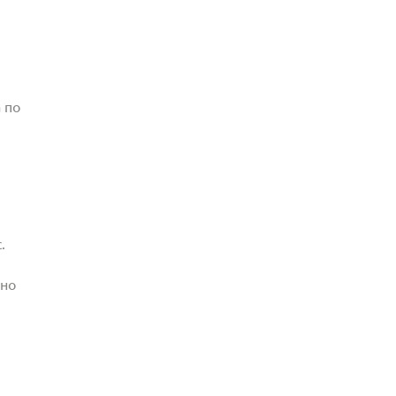
 по
.
жно