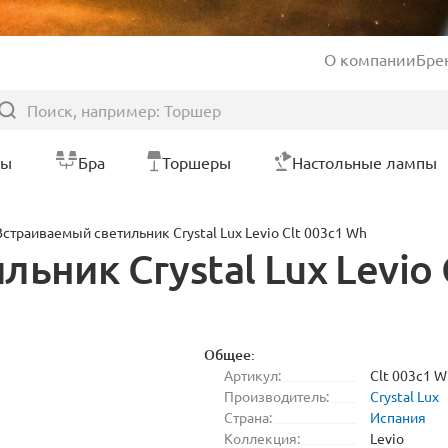
О компании
Бре
ры
Бра
Торшеры
Настольные лампы
Встраиваемый светильник Crystal Lux Levio Clt 003c1 Wh
ьник Crystal Lux Levio 
Общее:
Артикул:
Clt 003c1 W
Производитель:
Crystal Lux
Страна:
Испания
Коллекция:
Levio