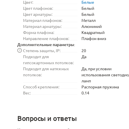
Цвет:
Белые
Цвет плафонов:
Белый
Цвет арматуры:
Белый
Материал плафонов:
Металл
Материал арматуры:
Алюминий
Форма плафона:
Квадратный
Направление плафонов:
Плафон вниз
Дополнительные параметры:
Степень защиты, IP:
20
?
Подходит для
Да
гипсокартонных потолков:
Подходит для натяжных
Да, при условии
потолков:
использования светоди
ламп
Способ крепления:
Распорная пружина
Вес:
0.14
Вопросы и ответы