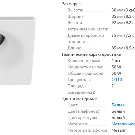
Размеры:
Высота:
30 мм (3 см
Ширина:
85 мм (8.5 с
Высота
92 мм (9.2 с
встраиваемой части:
Диаметр врезного
75 мм (7.5 с
отверстия:
Длина:
85 мм (8.5 с
Технические характеристики:
Количество ламп:
1 шт
Мощность лампы:
50 W
Общая мощность:
50 W
Тип цоколя:
GU10
Площадь
2
освещения,м:
Цвет и материал:
Цвет:
Белые
Цвет плафонов:
Белый
Цвет арматуры:
Белый
Материал:
Металличе
Материал плафонов:
Металл