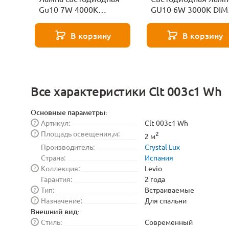
Gu10 7W 4000K
GU10 6W 3000K DIM
Lussole
Voltega Sofit dim 72
В корзину
В корзину
Все характеристики Clt 003c1 Wh
Основные параметры:
Артикул:
Clt 003c1 Wh
?
Площадь освещения,м:
?
2
2 м
Производитель:
Crystal Lux
Страна:
Испания
Коллекция:
Levio
?
Гарантия:
2 года
Тип:
Встраиваемые
?
Назначение:
Для спальни
?
Внешний вид:
Стиль:
Современный
?