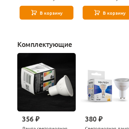
Levio Clt 004c1 Bl
Levio Clt 003c1 Bl
В корзину
В корзину
Комплектующие
356 ₽
380 ₽
Лампа светодиодная
Светодиодная ламп