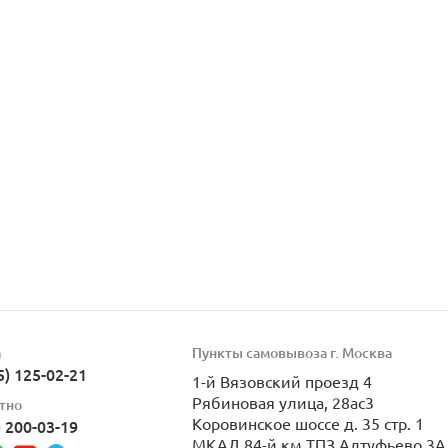
а
Пункты самовывоза г. Москва
5) 125-02-21
1-й Вязовский проезд 4
Рябиновая улица, 28ас3
тно
Коровинское шоссе д. 35 стр. 1
) 200-03-19
МКАД 84-й км ТПЗ Алтуфьево 3А 