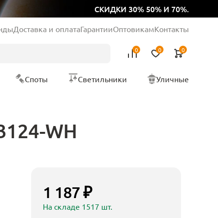
СКИДКИ 30% 50% И 70%.
нды
Доставка и оплата
Гарантии
Оптовикам
Контакты
0
0
0
Споты
Светильники
Уличные
K3124-WH
1 187 ₽
На складе 1517 шт.