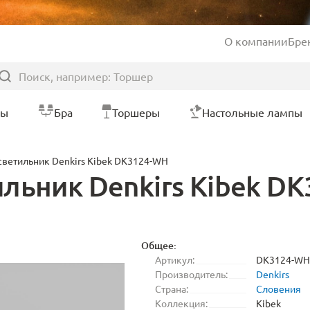
О компании
Бре
ры
Бра
Торшеры
Настольные лампы
ветильник Denkirs Kibek DK3124-WH
льник Denkirs Kibek D
Общее:
Артикул:
DK3124-WH
Производитель:
Denkirs
Страна:
Словения
Коллекция:
Kibek