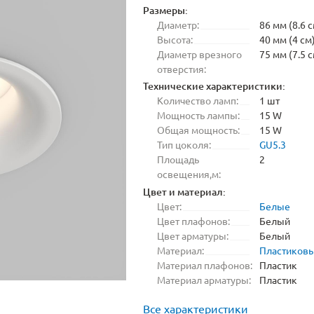
Размеры:
Диаметр:
86 мм (8.6 с
Высота:
40 мм (4 см
Диаметр врезного
75 мм (7.5 с
отверстия:
Технические характеристики:
Количество ламп:
1 шт
Мощность лампы:
15 W
Общая мощность:
15 W
Тип цоколя:
GU5.3
Площадь
2
освещения,м:
Цвет и материал:
Цвет:
Белые
Цвет плафонов:
Белый
Цвет арматуры:
Белый
Материал:
Пластиков
Материал плафонов:
Пластик
Материал арматуры:
Пластик
Все характеристики