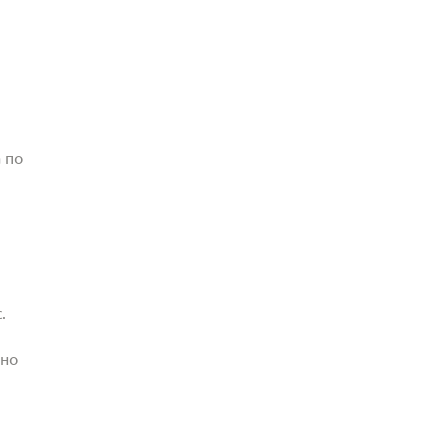
 по
.
жно