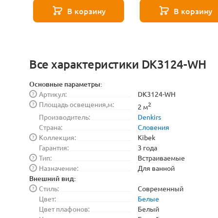
В корзину
В корзину
Все характеристики DK3124-WH
Основные параметры:
Артикул:
DK3124-WH
?
Площадь освещения,м:
?
2
2 м
Производитель:
Denkirs
Страна:
Словения
Коллекция:
Kibek
?
Гарантия:
3 года
Тип:
Встраиваемые
?
Назначение:
Для ванной
?
Внешний вид:
Стиль:
Современный
?
Цвет:
Белые
Цвет плафонов:
Белый