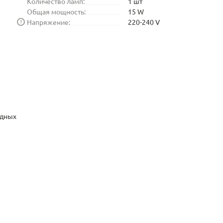
Количество ламп:
1 шт
Общая мощность:
15 W
Напряжение:
220-240 V
?
одных