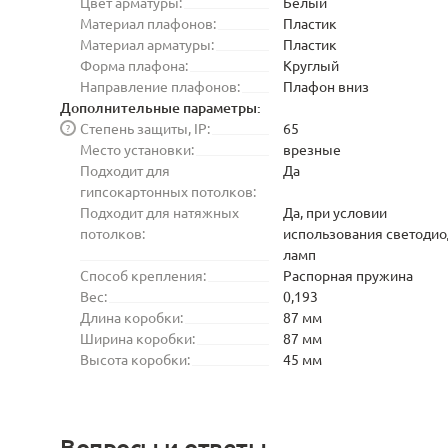
Цвет арматуры:
Белый
Материал плафонов:
Пластик
Материал арматуры:
Пластик
Форма плафона:
Круглый
Направление плафонов:
Плафон вниз
Дополнительные параметры:
Степень защиты, IP:
65
?
Место установки:
врезные
Подходит для
Да
гипсокартонных потолков:
Подходит для натяжных
Да, при условии
потолков:
использования светоди
ламп
Способ крепления:
Распорная пружина
Вес:
0,193
Длина коробки:
87 мм
Ширина коробки:
87 мм
Высота коробки:
45 мм
Вопросы и ответы