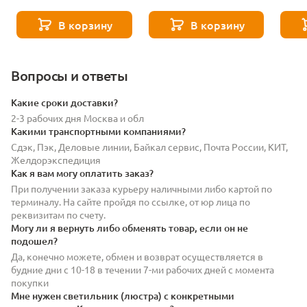
Lightstar 075002
STELLA 075516
STELL
В корзину
В корзину
Вопросы и ответы
Какие сроки доставки?
2-3 рабочих дня Москва и обл
Какими транспортными компаниями?
Сдэк, Пэк, Деловые линии, Байкал сервис, Почта России, КИТ,
Желдорэкспедиция
Как я вам могу оплатить заказ?
При получении заказа курьеру наличными либо картой по
терминалу. На сайте пройдя по ссылке, от юр лица по
реквизитам по счету.
Могу ли я вернуть либо обменять товар, если он не
подошел?
Да, конечно можете, обмен и возврат осуществляется в
будние дни с 10-18 в течении 7-ми рабочих дней с момента
покупки
Мне нужен светильник (люстра) с конкретными