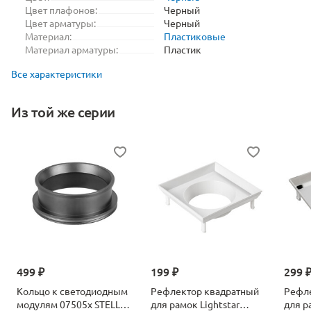
Цвет плафонов:
Черный
Цвет арматуры:
Черный
Материал:
Пластиковые
Материал арматуры:
Пластик
Все характеристики
Из той же серии
499 ₽
199 ₽
299 
Кольцо к светодиодным
Рефлектор квадратный
Рефл
модулям 07505х STELLA
для рамок Lightstar
для р