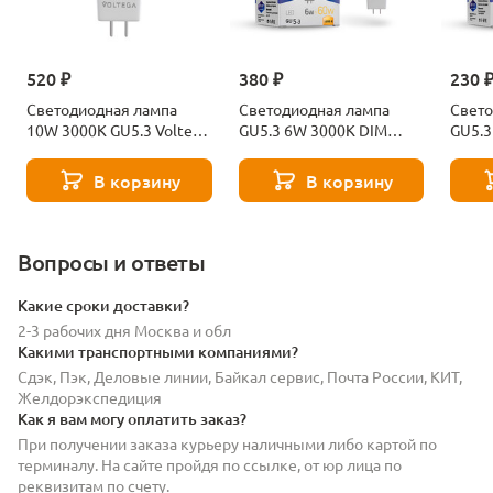
520 ₽
380 ₽
230 
Светодиодная лампа
Светодиодная лампа
Свето
10W 3000K GU5.3 Voltega
GU5.3 6W 3000K DIM
GU5.3
Sofit 7264
Voltega Sofit 7257
Sofit
В корзину
В корзину
Вопросы и ответы
Какие сроки доставки?
2-3 рабочих дня Москва и обл
Какими транспортными компаниями?
Сдэк, Пэк, Деловые линии, Байкал сервис, Почта России, КИТ,
Желдорэкспедиция
Как я вам могу оплатить заказ?
При получении заказа курьеру наличными либо картой по
терминалу. На сайте пройдя по ссылке, от юр лица по
реквизитам по счету.