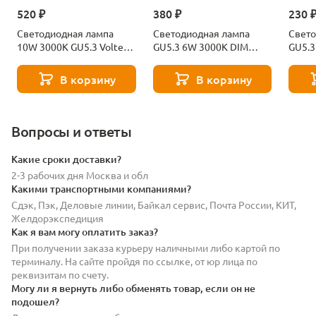
520 ₽
380 ₽
230 
Светодиодная лампа
Светодиодная лампа
Свето
10W 3000K GU5.3 Voltega
GU5.3 6W 3000K DIM
GU5.3
Sofit 7264
Voltega Sofit 7257
Sofit
В корзину
В корзину
Вопросы и ответы
Какие сроки доставки?
2-3 рабочих дня Москва и обл
Какими транспортными компаниями?
Сдэк, Пэк, Деловые линии, Байкал сервис, Почта России, КИТ,
Желдорэкспедиция
Как я вам могу оплатить заказ?
При получении заказа курьеру наличными либо картой по
терминалу. На сайте пройдя по ссылке, от юр лица по
реквизитам по счету.
Могу ли я вернуть либо обменять товар, если он не
подошел?