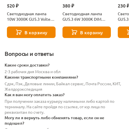
520 ₽
380 ₽
230 
Светодиодная лампа
Светодиодная лампа
Свето
10W 3000K GU5.3 Voltega
GU5.3 6W 3000K DIM
GU5.3
Sofit 7264
Voltega Sofit 7257
Sofit
В корзину
В корзину
Вопросы и ответы
Какие сроки доставки?
2-3 рабочих дня Москва и обл
Какими транспортными компаниями?
Сдэк, Пэк, Деловые линии, Байкал сервис, Почта России, КИТ,
Желдорэкспедиция
Как я вам могу оплатить заказ?
При получении заказа курьеру наличными либо картой по
терминалу. На сайте пройдя по ссылке, от юр лица по
реквизитам по счету.
Могу ли я вернуть либо обменять товар, если он не
подошел?