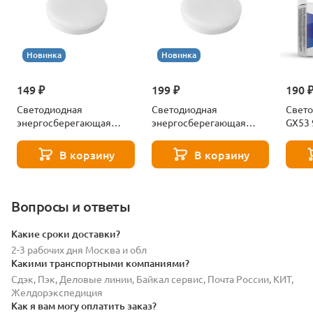
Новинка
Новинка
149 ₽
199 ₽
190 
Светодиодная
Светодиодная
Свето
энергосберегающая
энергосберегающая
GX53 
лампа Gx53 8W 550LM
лампа Gx53 12W 860LM
Simpl
4000K Lightstar 943084-
4000K Lightstar 943124-
В корзину
В корзину
XS
XS
Вопросы и ответы
Какие сроки доставки?
2-3 рабочих дня Москва и обл
Какими транспортными компаниями?
Сдэк, Пэк, Деловые линии, Байкал сервис, Почта России, КИТ,
Желдорэкспедиция
Как я вам могу оплатить заказ?