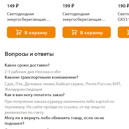
149 ₽
199 ₽
190 
Светодиодная
Светодиодная
Свето
энергосберегающая
энергосберегающая
GX53 
лампа Gx53 8W 550LM
лампа Gx53 12W 860LM
Simpl
4000K Lightstar 943084-
4000K Lightstar 943124-
В корзину
В корзину
XS
XS
Вопросы и ответы
Какие сроки доставки?
2-3 рабочих дня Москва и обл
Какими транспортными компаниями?
Сдэк, Пэк, Деловые линии, Байкал сервис, Почта России, КИТ,
Желдорэкспедиция
Как я вам могу оплатить заказ?
При получении заказа курьеру наличными либо картой по
терминалу. На сайте пройдя по ссылке, от юр лица по
реквизитам по счету.
Могу ли я вернуть либо обменять товар, если он не
подошел?