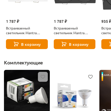
1 787 ₽
1 787 ₽
935 
Встраиваемый
Встраиваемый
Встр
светильник Mantra
светильник Mantra
свети
ANTILLA 9170
ANTILLA 9171
ANTIL
В корзину
В корзину
Комплектующие