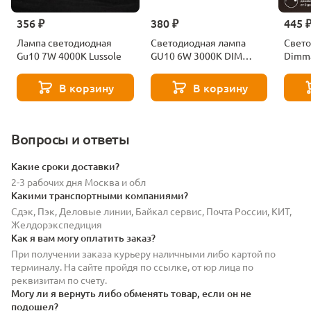
356 ₽
380 ₽
445 
Лампа светодиодная
Светодиодная лампа
Свето
Gu10 7W 4000K Lussole
GU10 6W 3000K DIM
Dimm
Voltega Sofit dim 7251
4200
Elekt
В корзину
В корзину
BLGU
Вопросы и ответы
Какие сроки доставки?
2-3 рабочих дня Москва и обл
Какими транспортными компаниями?
Сдэк, Пэк, Деловые линии, Байкал сервис, Почта России, КИТ,
Желдорэкспедиция
Как я вам могу оплатить заказ?
При получении заказа курьеру наличными либо картой по
терминалу. На сайте пройдя по ссылке, от юр лица по
реквизитам по счету.
Могу ли я вернуть либо обменять товар, если он не
подошел?