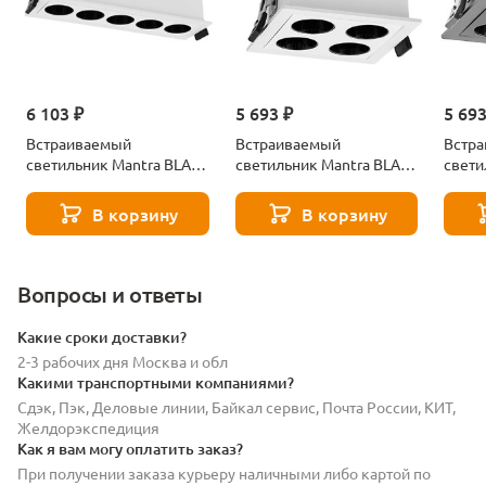
6 103 ₽
5 693 ₽
5 693
Встраиваемый
Встраиваемый
Встр
светильник Mantra BLAU
светильник Mantra BLAU
свети
9132
9130
9131
В корзину
В корзину
Вопросы и ответы
Какие сроки доставки?
2-3 рабочих дня Москва и обл
Какими транспортными компаниями?
Сдэк, Пэк, Деловые линии, Байкал сервис, Почта России, КИТ,
Желдорэкспедиция
Как я вам могу оплатить заказ?
При получении заказа курьеру наличными либо картой по