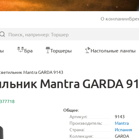
О компании
Бре
ры
Бра
Торшеры
Настольные лампы
светильник Mantra GARDA 9143
льник Mantra GARDA 9
3377718
Общее:
Артикул:
9143
Производитель:
Mantra
Страна:
Испания
Коллекция:
GARDA