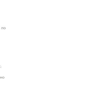
 по
.
жно