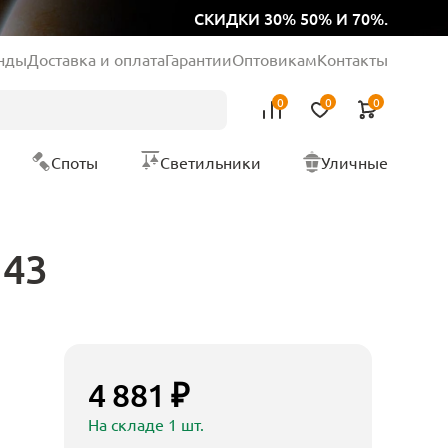
СКИДКИ 30% 50% И 70%.
нды
Доставка и оплата
Гарантии
Оптовикам
Контакты
0
0
0
Споты
Светильники
Уличные
143
4 881 ₽
На складе 1 шт.