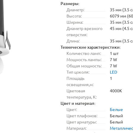
Размеры:
Диаметр:
35 мм (3.5 с
Высота:
6079 мм (60
Ширина:
35 мм (3.5 с
Диаметр врезного
45 мм (4.5 с
отверстия:
Длина:
35 мм (3.5 с
Технические характеристики:
Количество ламп:
1 шт
Мощность лампы:
7 W
Общая мощность:
7 W
Тип цоколя:
LED
Площадь
1
освещения,м:
Цветовая
4000K
температура, K:
Цвет и материал:
Цвет:
Белые
Цвет плафонов:
Белый
Цвет арматуры:
Белый
Материал:
Металличе