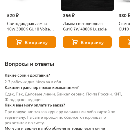
520 ₽
356 ₽
380 
Светодиодная лампа
Лампа светодиодная
Свето
10W 3000K GU10 Voltega
Gu10 7W 4000K Lussole
GU10
Ceramics Sofit 7265
Volte
В корзину
В корзину
Вопросы и ответы
Какие сроки доставки?
2-3 рабочих дня Москва и обл
Какими транспортными компаниями?
Сдэк, Пэк, Деловые линии, Байкал сервис, Почта России, КИТ,
Желдорэкспедиция
Как я вам могу оплатить заказ?
При получении заказа курьеру наличными либо картой по
терминалу. На сайте пройдя по ссылке, от юр лица по
реквизитам по счету.
Могу ли я вернуть либо обменять товар, если он не