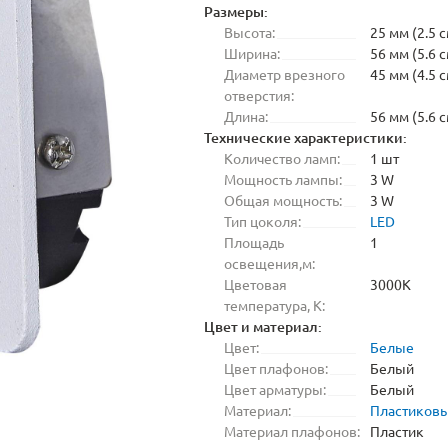
Размеры:
Высота:
25 мм (2.5 с
Ширина:
56 мм (5.6 с
Диаметр врезного
45 мм (4.5 с
отверстия:
Длина:
56 мм (5.6 с
Технические характеристики:
Количество ламп:
1 шт
Мощность лампы:
3 W
Общая мощность:
3 W
Тип цоколя:
LED
Площадь
1
освещения,м:
Цветовая
3000K
температура, K:
Цвет и материал:
Цвет:
Белые
Цвет плафонов:
Белый
Цвет арматуры:
Белый
Материал:
Пластиков
Материал плафонов:
Пластик