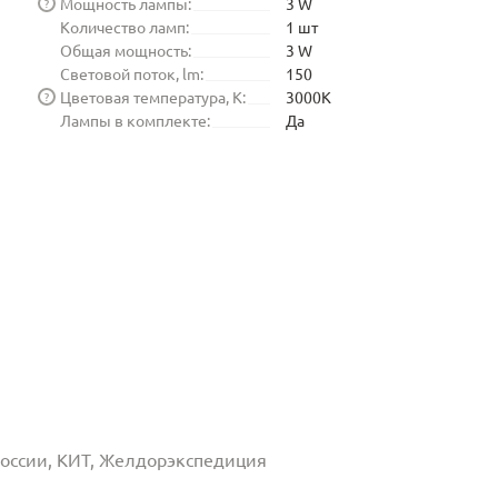
Мощность лампы:
3 W
?
Количество ламп:
1 шт
Общая мощность:
3 W
Световой поток, lm:
150
Цветовая температура, K:
3000K
?
Лампы в комплекте:
Да
 России, КИТ, Желдорэкспедиция