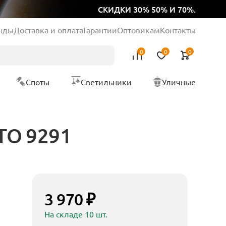
СКИДКИ 30% 50% И 70%.
нды
Доставка и оплата
Гарантии
Оптовикам
Контакты
0
0
0
Споты
Светильники
Уличные
TO 9291
3 970 ₽
На складе 10 шт.
O