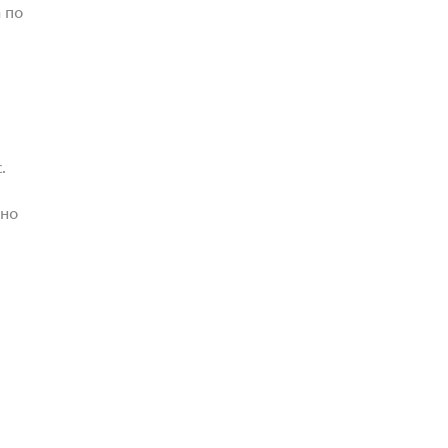
 по
.
жно