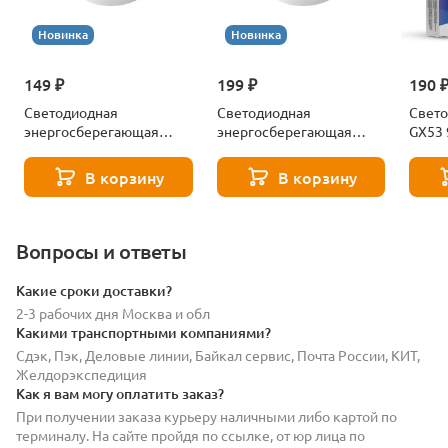
Новинка
Новинка
149 ₽
199 ₽
190 
Светодиодная
Светодиодная
Свето
энергосберегающая
энергосберегающая
GX53 
лампа Gx53 8W 550LM
лампа Gx53 12W 860LM
Simpl
4000K Lightstar 943084-
4000K Lightstar 943124-
В корзину
В корзину
XS
XS
Вопросы и ответы
Какие сроки доставки?
2-3 рабочих дня Москва и обл
Какими транспортными компаниями?
Сдэк, Пэк, Деловые линии, Байкал сервис, Почта России, КИТ,
Желдорэкспедиция
Как я вам могу оплатить заказ?
При получении заказа курьеру наличными либо картой по
терминалу. На сайте пройдя по ссылке, от юр лица по