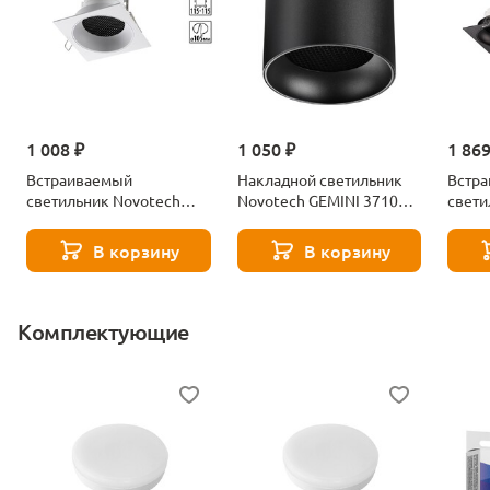
1 008 ₽
1 050 ₽
1 869
Встраиваемый
Накладной светильник
Встр
светильник Novotech
Novotech GEMINI 371010
свети
GEMINI 371005 белый
черный
GEMIN
В корзину
В корзину
Комплектующие