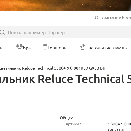
О компании
Бре
ры
Бра
Торшеры
Настольные лампы
ветильник Reluce Technical 53004-9.0-001RLD GX53 BK
ьник Reluce Technical 
Общее:
Артикул:
53004-9.0-
GX53 BK