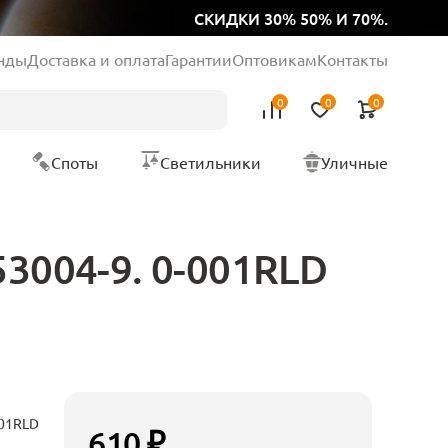
СКИДКИ 30% 50% И 70%.
нды
Доставка и оплата
Гарантии
Оптовикам
Контакты
0
0
0
Споты
Светильники
Уличные
53004-9. 0-001RLD
001RLD
610 ₽