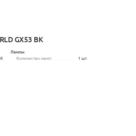
1RLD GX53 BK
Лампы:
BK
Количество ламп:
1 шт