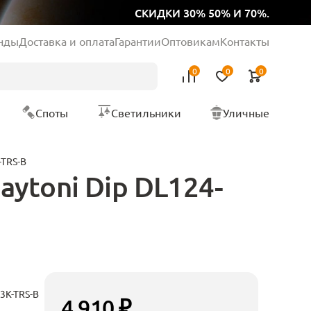
СКИДКИ 30% 50% И 70%.
нды
Доставка и оплата
Гарантии
Оптовикам
Контакты
0
0
0
Споты
Светильники
Уличные
-TRS-B
ytoni Dip DL124-
3K-TRS-B
4 910 ₽