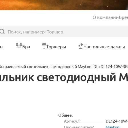
О компании
Бре
ры
Бра
Торшеры
Настольные лампы
Встраиваемый светильник светодиодный Maytoni Dip DL124-10W-3K
льник светодиодный Ma
Общее:
Артикул:
DL124-10W-
Производитель:
Maytoni