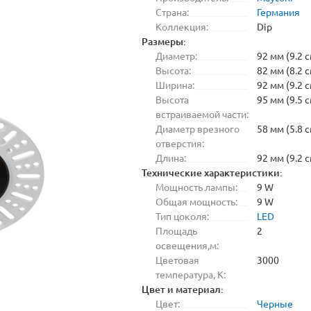
Страна:
Германия
Коллекция:
Dip
Размеры:
Диаметр:
92 мм (9.2 с
Высота:
82 мм (8.2 с
Ширина:
92 мм (9.2 с
Высота
95 мм (9.5 с
встраиваемой части:
Диаметр врезного
58 мм (5.8 с
отверстия:
Длина:
92 мм (9.2 с
Технические характеристики:
Мощность лампы:
9 W
Общая мощность:
9 W
Тип цоколя:
LED
Площадь
2
освещения,м:
Цветовая
3000
температура, K:
Цвет и материал:
Цвет:
Черные