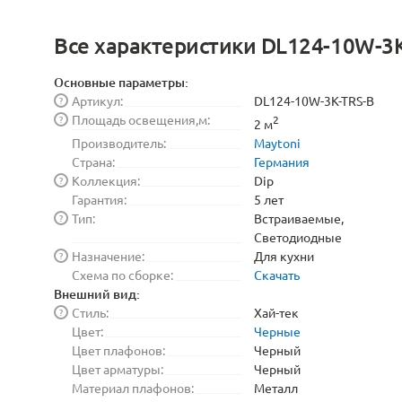
Все характеристики DL124-10W-3
Основные параметры:
Артикул:
DL124-10W-3K-TRS-B
?
Площадь освещения,м:
?
2
2 м
Производитель:
Maytoni
Страна:
Германия
Коллекция:
Dip
?
Гарантия:
5 лет
Тип:
Встраиваемые,
?
Светодиодные
Назначение:
Для кухни
?
Схема по сборке:
Скачать
Внешний вид:
Стиль:
Хай-тек
?
Цвет:
Черные
Цвет плафонов:
Черный
Цвет арматуры:
Черный
Материал плафонов:
Металл