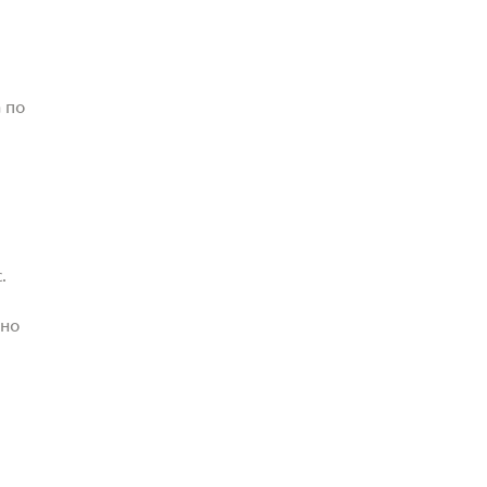
 по
.
жно