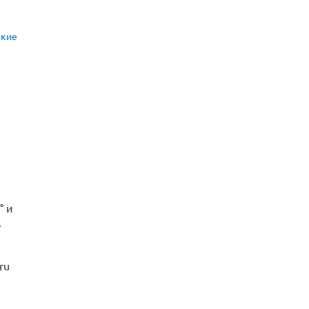
ские
° и
.
ru