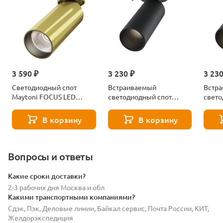
3 590 ₽
3 230 ₽
3 230
Светодиодный спот
Встраиваемый
Встр
Maytoni FOCUS LED
светодиодный спот
свето
C055CL-L12W4K-W-BS
Maytoni FOCUS LED
Mayto
C053CL-L12W4K-W-B
C053
В корзину
В корзину
Вопросы и ответы
Какие сроки доставки?
2-3 рабочих дня Москва и обл
Какими транспортными компаниями?
Сдэк, Пэк, Деловые линии, Байкал сервис, Почта России, КИТ,
Желдорэкспедиция