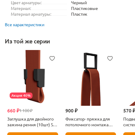
Цвет арматуры:
Черный
Материал:
Пластиковые
Материал арматуры:
Пластик
Все характеристики
Из той же серии
Акция 40%
660 ₽
900 ₽
570 
1 100 ₽
Заглушка для двойного
Фиксатор- пряжка для
Подве
зажима ремня (10шт) ST
потолочного монтажа
систе
Luce Band ST411.409.04
(10шт) ST Luce Band
ST411