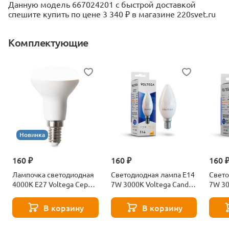
Данную модель 667024201 с быстрой доставкой
спешите купить по цене 3 340 ₽ в магазине 220svet.ru
Комплектующие
Новинка
160 ₽
160 ₽
160 
Лампочка светодиодная
Светодиодная лампа E14
Свето
4000К Е27 Voltega Серия
7W 3000K Voltega Candle
7W 30
- 271 8585
7230
7242
В корзину
В корзину