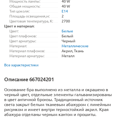
Мощность лампы:
40 W
Общая мощность:
40 W
Тип цоколя:
E14
Площадь освещения,м:
2
Цветовая температура, K:
2700
Цвет и материал:
Цвет:
Белые
Цвет плафонов:
Белый
Цвет арматуры:
Черный
Материал:
Металлические
Материал плафонов:
Акрил, Ткань
Материал арматуры:
Металл
Все характеристики
Описание 667024201
Основание бра выполнено из металла и окрашено в
черный цвет, отдельные элементы гальванизированы
в цвет античной бронзы. Традиционный источник
света закрыт белым тканевым абажуром с линейным
рисунком и имеет внутри термостойкий акрил. Края
абажура отделаны черным кантом и прошиты.