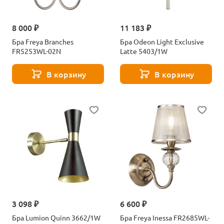
8 000 ₽
11 183 ₽
Бра Freya Branches
Бра Odeon Light Exclusive
FR5253WL-02N
Latte 5403/1W
В корзину
В корзину
3 098 ₽
6 600 ₽
Бра Lumion Quinn 3662/1W
Бра Freya Inessa FR2685WL-