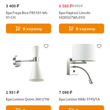
3 400 ₽
6 580 ₽
8 950 ₽
Бра Freya Bice FR5101-WL-
Бра Maytoni Lincoln
01-CN
MOD527WL-01N
В корзину
В корзину
2 951 ₽
7 098 ₽
Бра Lumion Quinn 3661/1W
Бра Lumion Nikki 3745/1A