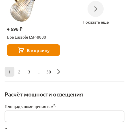
Показать еще
4 696 ₽
Бра Lussole LSP-8880
В корзину
1
2
3
...
30
Расчёт мощности освещения
2
Площадь помещения в м
: