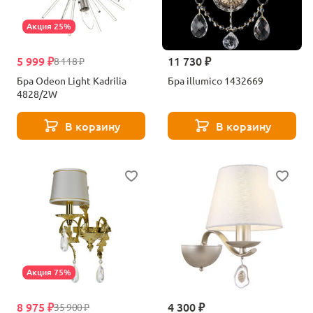
Акция 25%
5 999 ₽
11 730 ₽
8 118 ₽
Бра Odeon Light Kadrilia
Бра illumico 1432669
4828/2W
В корзину
В корзину
Акция 75%
8 975 ₽
4 300 ₽
35 900 ₽