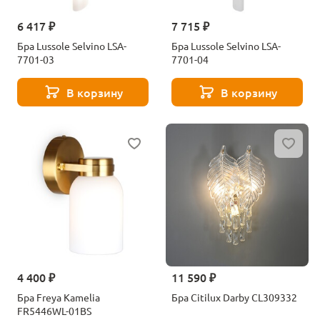
6 417 ₽
7 715 ₽
Бра Lussole Selvino LSA-
Бра Lussole Selvino LSA-
7701-03
7701-04
В корзину
В корзину
4 400 ₽
11 590 ₽
Бра Freya Kamelia
Бра Citilux Darby CL309332
FR5446WL-01BS