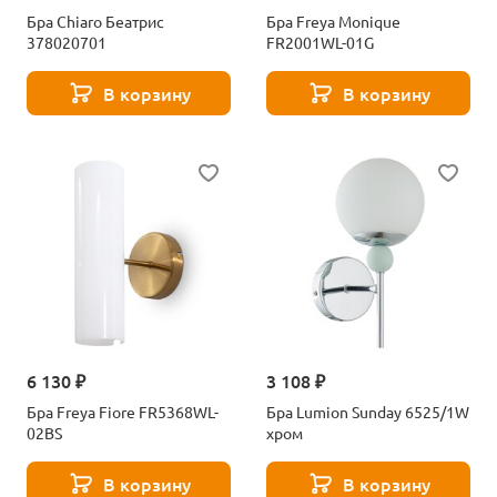
Бра Chiaro Беатрис
Бра Freya Monique
378020701
FR2001WL-01G
В корзину
В корзину
6 130 ₽
3 108 ₽
Бра Freya Fiore FR5368WL-
Бра Lumion Sunday 6525/1W
02BS
хром
В корзину
В корзину