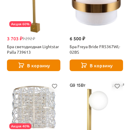
Акция 60%
3 703 ₽
6 500 ₽
9 292 ₽
Бра светодиодная Lightstar
Бра Freya Bride FR5367WL-
Palla 739613
02BS
В корзину
В корзину
Акция 40%