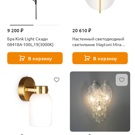
9 200 ₽
20 610 ₽
Бра Kink Light Скади
Настенный светодиодный
08418A-100L,19(3000K)
светильник Maytoni Mira
MOD279WL-L14G3K
В корзину
В корзину