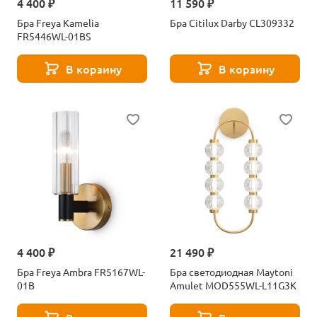
4 400 ₽
11 590 ₽
Бра Freya Kamelia
Бра Citilux Darby CL309332
FR5446WL-01BS
В корзину
В корзину
4 400 ₽
21 490 ₽
Бра Freya Ambra FR5167WL-
Бра светодиодная Maytoni
01B
Amulet MOD555WL-L11G3K