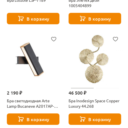
Бра Lussole LSP-7189
Бра Элетех дези
1005404899
В корзину
В корзину
2 190 ₽
46 500 ₽
Бра светодиодная Arte
Бра Inodesign Space Copper
Lamp Bucaneve A2017AP-
Luxury 44.268
8BK
В корзину
В корзину