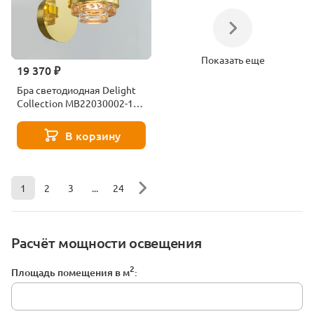
Показать еще
19 370 ₽
Бра светодиодная Delight
Collection MB22030002-1B
gold
В корзину
1
2
3
...
24
Расчёт мощности освещения
2
Площадь помещения в м
: