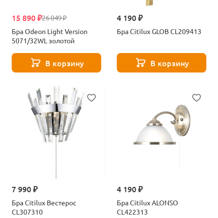
15 890 ₽
4 190 ₽
26 049 ₽
Бра Odeon Light Version
Бра Citilux GLOB CL209413
5071/32WL золотой
В корзину
В корзину
7 990 ₽
4 190 ₽
Бра Citilux Вестерос
Бра Citilux ALONSO
CL307310
CL422313