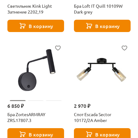
Светильник Kink Light
Бра Loft IT Quill 10109W
Затмение 2202,19
Dark grey
В корзину
В корзину
6 850 ₽
2 970 ₽
Бра ZortesARMRAY
Спот Escada Sector
ZRS.17807.3
10172/2A Amber
В корзину
В корзину