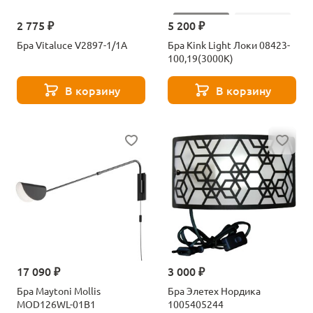
2 775 ₽
5 200 ₽
Бра Vitaluce V2897-1/1A
Бра Kink Light Локи 08423-
100,19(3000K)
В корзину
В корзину
17 090 ₽
3 000 ₽
Бра Maytoni Mollis
Бра Элетех Нордика
MOD126WL-01B1
1005405244