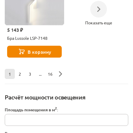
Показать еще
5 143 ₽
Бра Lussole LSP-7148
В корзину
1
2
3
...
16
Расчёт мощности освещения
2
Площадь помещения в м
: