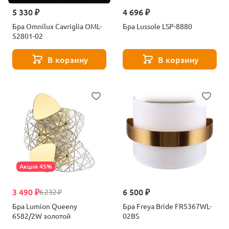
5 330 ₽
4 696 ₽
Бра Omnilux Cavriglia OML-
Бра Lussole LSP-8880
52801-02
В корзину
В корзину
Акция 45%
3 490 ₽
6 500 ₽
6 232 ₽
Бра Lumion Queeny
Бра Freya Bride FR5367WL-
6582/2W золотой
02BS