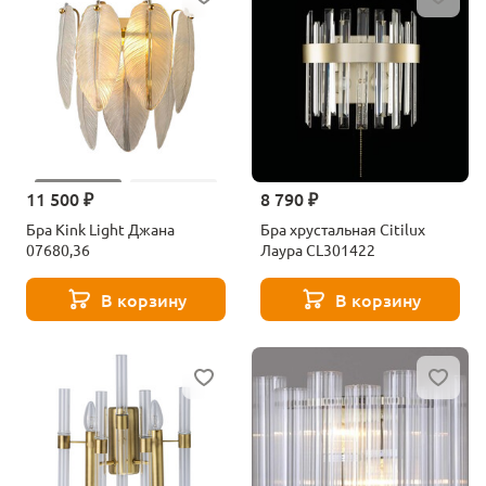
11 500 ₽
8 790 ₽
Бра Kink Light Джана
Бра хрустальная Citilux
07680,36
Лаура CL301422
В корзину
В корзину