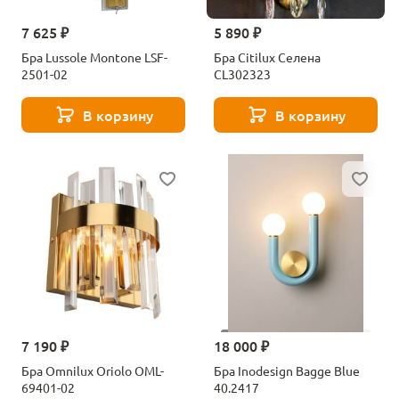
7 625 ₽
5 890 ₽
Бра Lussole Montone LSF-
Бра Citilux Селена
2501-02
CL302323
В корзину
В корзину
7 190 ₽
18 000 ₽
Бра Omnilux Oriolo OML-
Бра Inodesign Bagge Blue
69401-02
40.2417