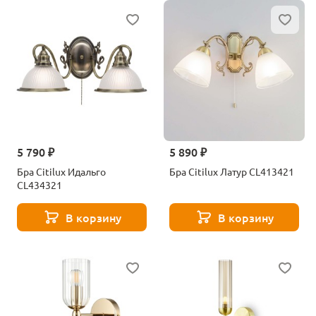
5 790 ₽
5 890 ₽
Бра Citilux Идальго
Бра Citilux Латур CL413421
CL434321
В корзину
В корзину