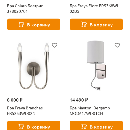
Бра Chiaro Беатрис
Бра Freya Fiore FR5368WL-
378020701
02BS
В корзину
В корзину
8 000 ₽
14 490 ₽
Бра Freya Branches
Бра Maytoni Bergamo
FR5253WL-02N
MOD617WL-01CH
В корзину
В корзину