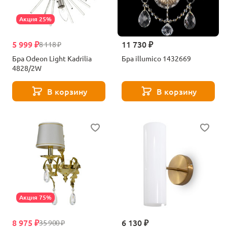
Акция 25%
5 999 ₽
11 730 ₽
8 118 ₽
Бра Odeon Light Kadrilia
Бра illumico 1432669
4828/2W
В корзину
В корзину
Акция 75%
8 975 ₽
6 130 ₽
35 900 ₽