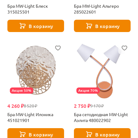
Бра MW-Light Блеск
Бра MW-Light Альгеро
315025501
285022601
В корзину
В корзину
Акция 50%
Акция 70%
4 260 ₽
2 750 ₽
8 520 ₽
9 170 ₽
Бра MW-Light Илоника
Бра сетодиодная MW-Light
451021901
Аэлита 480022902
В корзину
В корзину