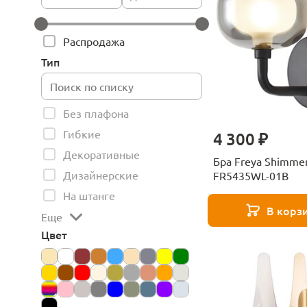
Распродажа
Тип
Без плафона
Гибкие
4 300 ₽
Декоративные
Бра Freya Shimme
Дизайнерские
FR5435WL-01B
На штанге
В корз
Еще
Цвет