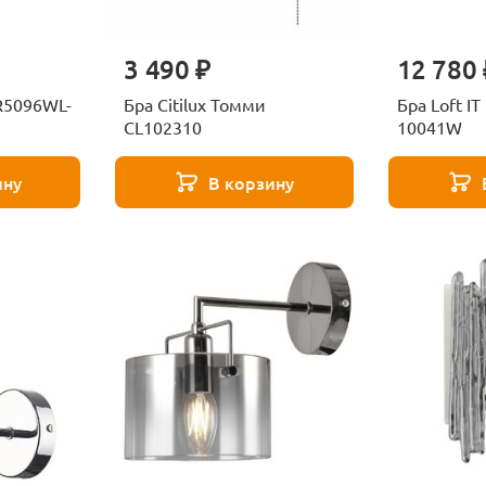
3 490 ₽
12 780 
FR5096WL-
Бра Citilux Томми
Бра Loft IT
CL102310
10041W
ину
В корзину