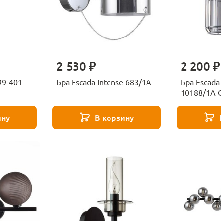
2 530 ₽
2 200 ₽
099-401
Бра Escada Intense 683/1A
Бра Escada
10188/1A 
ину
В корзину