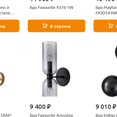
лем и
Бра Favourite 4376-1W
Бра Maytoni
сталем
MOD545WL
 Spot
0
ину
В корзину
9 400 ₽
9 010 ₽
759AP-
Бра Favourite Amusing
Бра Indigo