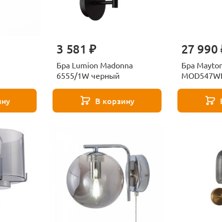
3 581 ₽
27 990 
Бра Lumion Madonna
Бра Maytoni
6555/1W черный
MOD547WL
ину
В корзину