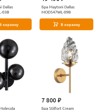
 Dallas
Бра Maytoni Dallas
-03B
MOD547WL-09B
В корзину
В корзину
7 800 ₽
 Molecola
Бра Stilfort Cream