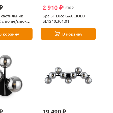
₽
2 910 ₽
3 630 ₽
 светильник
Бра ST Luce GACCIOLO
 chrome/smoke
SL1240.301.01
lection
В корзину
В корзину
₽
19 490 ₽