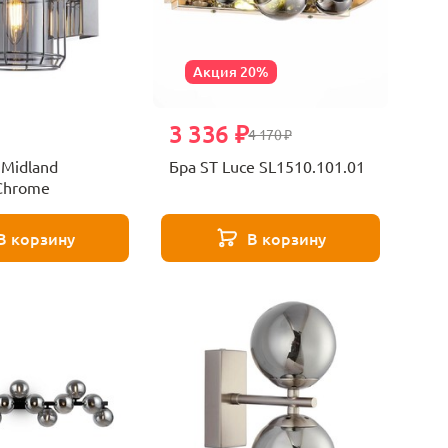
Акция 20%
3 336 ₽
4 170 ₽
 Midland
Бра ST Luce SL1510.101.01
Chrome
В корзину
В корзину