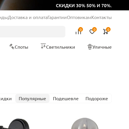
СКИДКИ 30% 50% И 70%.
нды
Доставка и оплата
Гарантии
Оптовикам
Контакты
0
0
0
Споты
Светильники
Уличные
кидки
Популярные
Подешевле
Подороже