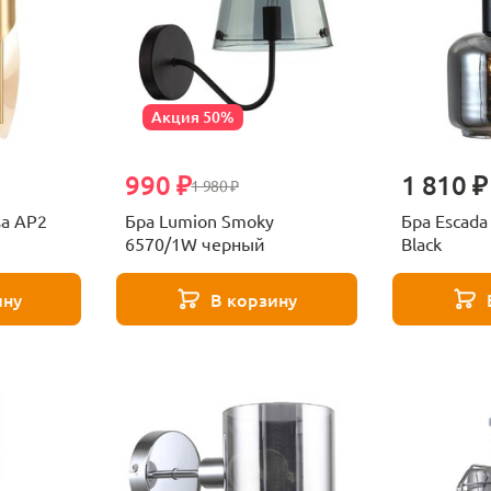
Акция 50%
990 ₽
1 810 ₽
1 980 ₽
sa AP2
Бра Lumion Smoky
Бра Escada
6570/1W черный
Black
ину
В корзину