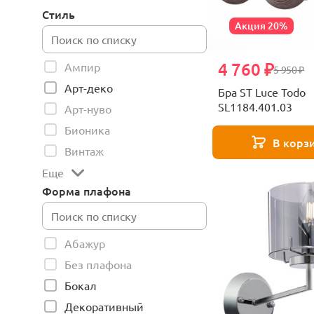
Стиль
Акция 20%
4 760 ₽
Ампир
5 950 ₽
Арт-деко
Бра ST Luce Todo
SL1184.401.03
Арт-нуво
Бионика
В корз
Винтаж
Еще
Форма плафона
Абажур
Без плафона
Бокал
Декоративный