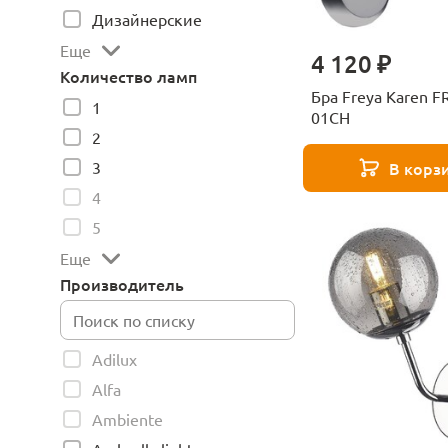
Дизайнерские
Еще
4 120 ₽
Количество ламп
Бра Freya Karen 
1
01CH
2
3
В корз
4
5
Еще
Производитель
Adilux
Alfa
Ambiente