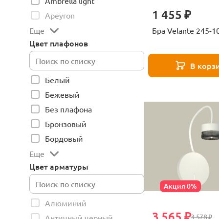
Ambrella light
1 455 ₽
Apeyron
Бра Velante 245-1
Еще
Цвет плафонов
В корз
Белый
Бежевый
Без плафона
Бронзовый
Бордовый
Еще
Цвет арматуры
Акция 0%
Алюминий
3 565 ₽
3 578 ₽
Античный черный