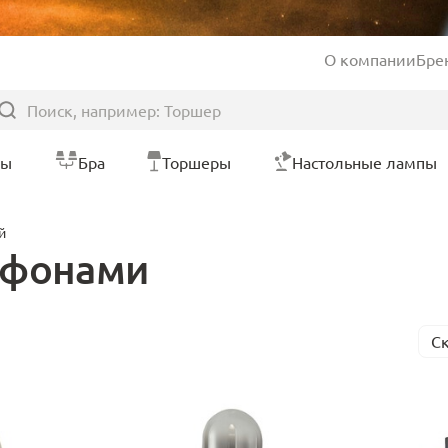
О компании
Бре
ры
Бра
Торшеры
Настольные лампы
й
афонами
С