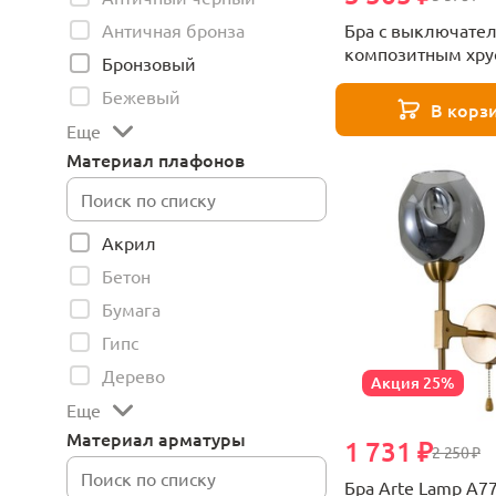
Бра с выключате
Античная бронза
композитным хру
Бронзовый
Ambrella light DIY
Бежевый
Techno XB959525
В корз
Еще
Материал плафонов
Акрил
Бетон
Бумага
Гипс
Дерево
Акция 25%
Еще
Материал арматуры
1 731 ₽
2 250 ₽
Бра Arte Lamp A7