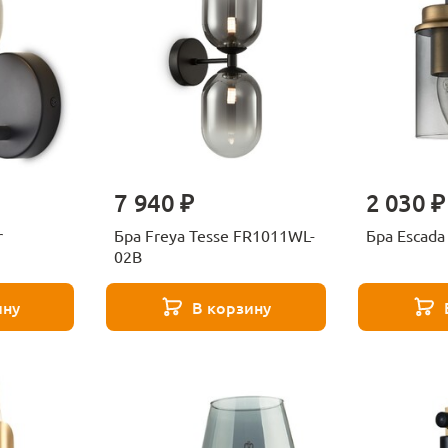
7 940 ₽
2 030 ₽
r
Бра Freya Tesse FR1011WL-
Бра Escada
02B
ину
В корзину