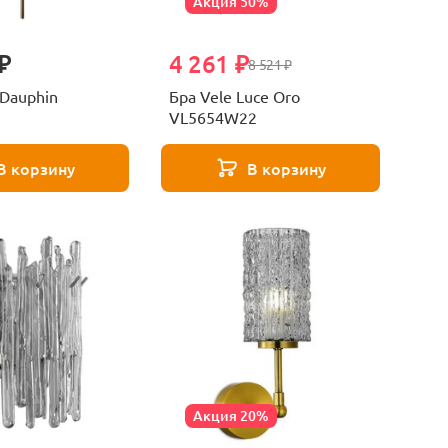
Акция 50%
₽
4 261 ₽
8 521 ₽
 Dauphin
Бра Vele Luce Oro
VL5654W22
В корзину
В корзину
Акция 20%