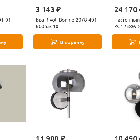
3 143 ₽
24 170 
01-01
Бра Rivoli Bonnie 2078-401
Настенный
Б0055610
KG1258W-2
Delight Col
ину
В корзину
11 900 ₽
10 490 