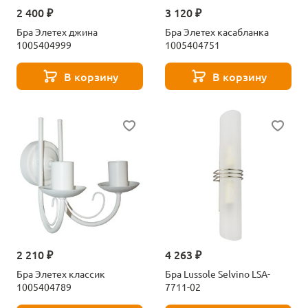
2 400 ₽
3 120 ₽
Бра Элетех джина
Бра Элетех касабланка
1005404999
1005404751
В корзину
В корзину
2 210 ₽
4 263 ₽
Бра Элетех классик
Бра Lussole Selvino LSA-
1005404789
7711-02