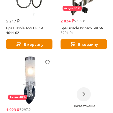
Акция 60%
5 217 ₽
2 034 ₽
5 359 ₽
Бра Lussole Todi GRLSA-
Бра Lussole Briosco GRLSA-
4611-02
5901-01
В корзину
В корзину
Акция 40%
Показать еще
1 923 ₽
3 297 ₽