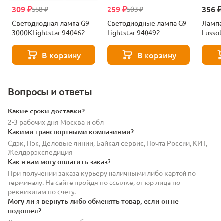
309 ₽
259 ₽
356 
558 ₽
503 ₽
Светодиодная лампа G9
Светодиодные лампа G9
Лампа
3000KLightstar 940462
Lightstar 940492
Lusso
В корзину
В корзину
Вопросы и ответы
Какие сроки доставки?
2-3 рабочих дня Москва и обл
Какими транспортными компаниями?
Сдэк, Пэк, Деловые линии, Байкал сервис, Почта России, КИТ,
Желдорэкспедиция
Как я вам могу оплатить заказ?
При получении заказа курьеру наличными либо картой по
терминалу. На сайте пройдя по ссылке, от юр лица по
реквизитам по счету.
Могу ли я вернуть либо обменять товар, если он не
подошел?