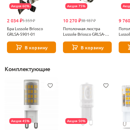
Акция 60%
Акция 75%
Акц
2 034 ₽
10 270 ₽
9 760
5 359 ₽
38 187 ₽
Бра Lussole Briosco
Потолочная люстра
Потол
GRLSA-5901-01
Lussole Briosco GRLSA-
Lussole Briosco 
5907-09
5907-
В корзину
В корзину
Комплектующие
Акция 45%
Акция 50%