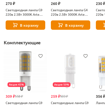
270 ₽
260 ₽
230 
Светодиодная лампа G9
Светодиодная лампа G4
Свето
220в 2.5Вт 3000К Arte
220в 2.5Вт 3000К Arte
220в 
Lamp Lugo A0925-3K
Lamp Lugo A0425-3K
Lamp 
В корзину
В корзину
Комплектующие
Акция 45%
Акция 50%
309 ₽
259 ₽
356 
558 ₽
503 ₽
Светодиодная лампа G9
Светодиодные лампа G9
Лампа