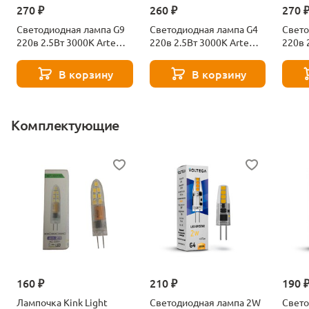
270 ₽
260 ₽
270 
Светодиодная лампа G9
Светодиодная лампа G4
Свето
220в 2.5Вт 3000К Arte
220в 2.5Вт 3000К Arte
220в 
Lamp Lugo A0925-3K
Lamp Lugo A0425-3K
Lamp 
В корзину
В корзину
Комплектующие
160 ₽
210 ₽
190 
Лампочка Kink Light
Светодиодная лампа 2W
Свето