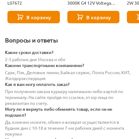
L07672
3000K G4 12V Voltega
2W 30
Capsule 7261
Capsu
В корзину
В корзину
Вопросы и ответы
Какие сроки доставки?
2-3 рабочих дня Москва и обл
Какими транспортными компаниями?
Сдэк, Пэк, Деловые линии, Байкал сервис, Почта России, КИТ,
Желдорэкспедиция
Как я вам могу оплатить заказ?
При получении заказа курьеру наличными либо картой по
терминалу. На сайте пройдя по ссылке, от юр лица по
реквизитам по счету.
Могу ли я вернуть либо обменять товар, если он не
подошел?
Да, конечно можете, обмен и возврат осуществляется в
будние дни с 10-18 в течении 7-ми рабочих дней с момента
покупки