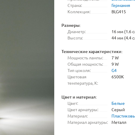
Страна:
Германия
Коллекция:
BLG415
Размеры:
Диаметр:
16 мм (1.6 с
Высота:
44 мм (4.4 с
Технические характеристики:
Мощность лампы:
7 W
Общая мощность:
9 W
Тип цоколя:
G4
Цветовая
6500K
температура, K:
Цвет и материал:
Цвет:
Белые
Цвет арматуры:
Серый
Материал:
Пластиков
Материал арматуры:
Металл