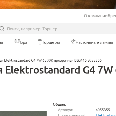
О компании
Бре
ры
Бра
Торшеры
Настольные лампы
я Elektrostandard G4 7W 6500K прозрачная BLG415 a055355
 Elektrostandard G4 7W
Общее:
Артикул:
a055355
Производитель:
Elektrostan