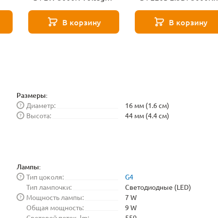
1
Capsule 7260
Arte Lamp Lugo A0425
3K
В корзину
В корзину
Размеры:
Диаметр:
16 мм (1.6 см)
?
Высота:
44 мм (4.4 см)
?
Лампы:
Тип цоколя:
G4
?
Тип лампочки:
Светодиодные (LED)
Мощность лампы:
7 W
?
Общая мощность:
9 W
Световой поток, lm:
550