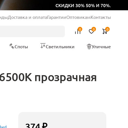
СКИДКИ 30% 50% И 70%.
нды
Доставка и оплата
Гарантии
Оптовикам
Контакты
0
0
0
Споты
Светильники
Уличные
 6500K прозрачная
374 ₽
dard