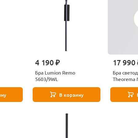
4 190 ₽
17 990 
Бра Lumion Remo
Бра свето
5603/9WL
Theorema
L5G3K
ину
В корзину