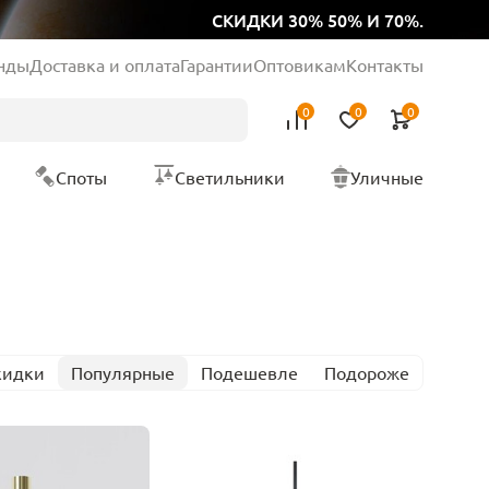
СКИДКИ 30% 50% И 70%.
нды
Доставка и оплата
Гарантии
Оптовикам
Контакты
0
0
0
Споты
Светильники
Уличные
кидки
Популярные
Подешевле
Подороже