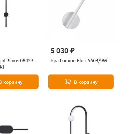
5 030 ₽
ight Локи 08423-
Бра Lumion Eleri 5604/9WL
K)
В корзину
В корзину