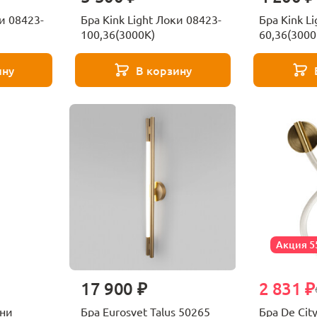
ки 08423-
Бра Kink Light Локи 08423-
Бра Kink L
100,36(3000K)
60,36(3000
ину
В корзину
Акция 
17 900 ₽
2 831 ₽
они
Бра Eurosvet Talus 50265
Бра De Cit