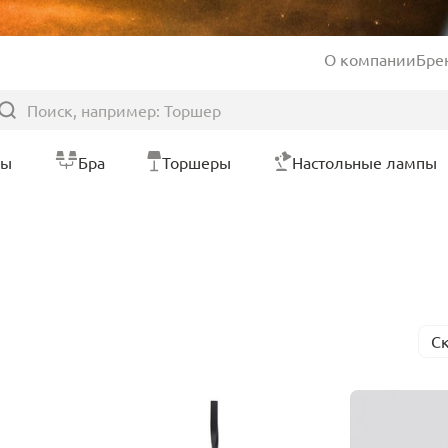
О компании
Бре
ры
Бра
Торшеры
Настольные лампы
С