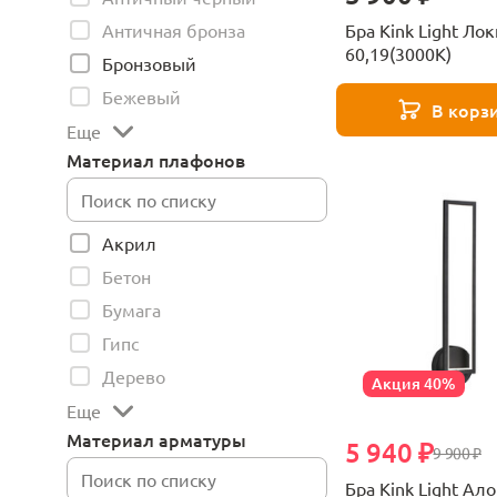
Бра Kink Light Ло
Античная бронза
60,19(3000K)
Бронзовый
Бежевый
В корз
Еще
Материал плафонов
Акрил
Бетон
Бумага
Гипс
Дерево
Акция 40%
Еще
Материал арматуры
5 940 ₽
9 900 ₽
Бра Kink Light Ал