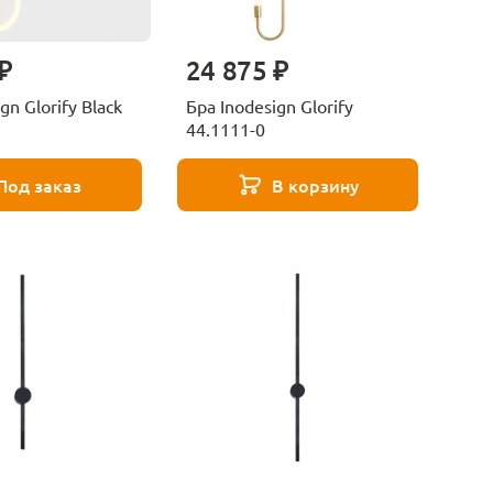
₽
24 875 ₽
gn Glorify Black
Бра Inodesign Glorify
44.1111-0
Под заказ
В корзину