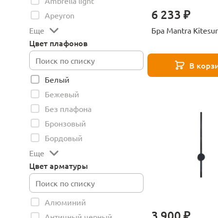
Ambrella light
6 233 ₽
Apeyron
Бра Mantra Kitesu
Еще
Цвет плафонов
В корз
Белый
Бежевый
Без плафона
Бронзовый
Бордовый
Еще
Цвет арматуры
Алюминий
3 900 ₽
Античный черный