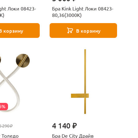
ight Локи 08423-
Бра Kink Light Локи 08423-
K)
80,36(3000K)
В корзину
В корзину
55%
4 140 ₽
6 290 ₽
y Толедо
Бра De City Драйв