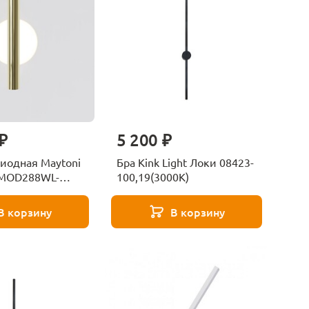
₽
5 200 ₽
диодная Maytoni
Бра Kink Light Локи 08423-
 MOD288WL-
100,19(3000K)
В корзину
В корзину