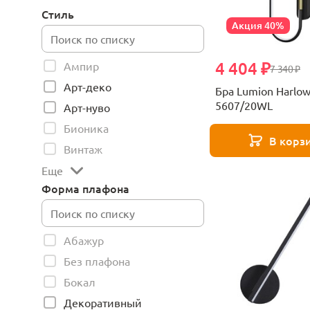
Стиль
Акция 40%
4 404 ₽
Ампир
7 340 ₽
Арт-деко
Бра Lumion Harlo
5607/20WL
Арт-нуво
Бионика
В корз
Винтаж
Еще
Форма плафона
Абажур
Без плафона
Бокал
Декоративный