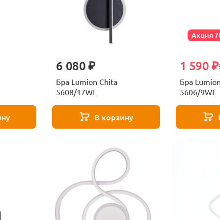
Акция 
6 080 ₽
1 590 ₽
Бра Lumion Chita
Бра Lumion
5608/17WL
5606/9WL
ину
В корзину