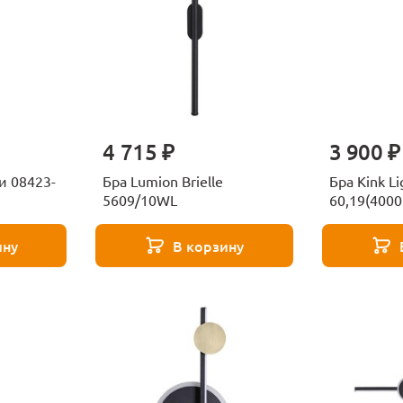
4 715 ₽
3 900 ₽
ки 08423-
Бра Lumion Brielle
Бра Kink L
5609/10WL
60,19(4000
ину
В корзину