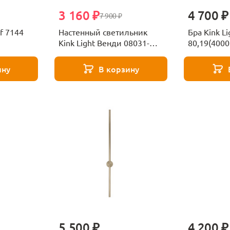
3 160 ₽
4 700 ₽
7 900 ₽
rf 7144
Настенный светильник
Бра Kink L
Kink Light Венди 08031-
80,19(4000
1,19
ину
В корзину
5 500 ₽
4 200 ₽