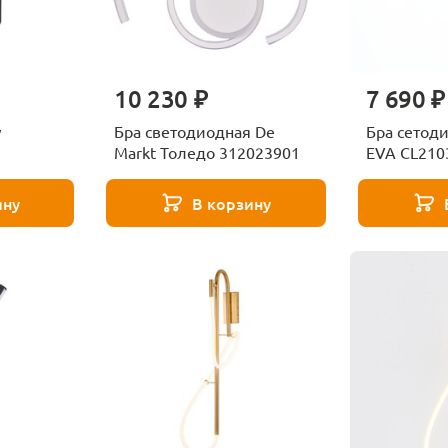
10 230 ₽
7 690 ₽
w
Бра светодиодная De
Бра сетоди
Markt Толедо 312023901
EVA CL210
ину
В корзину