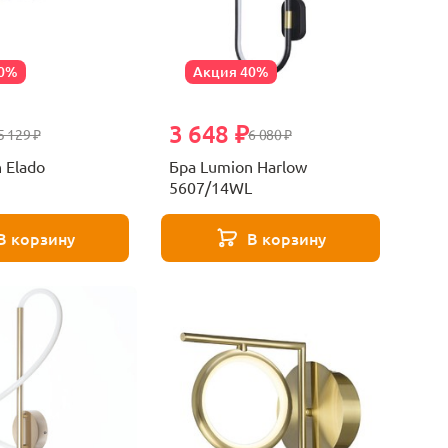
70%
Акция 40%
3 648 ₽
5 129 ₽
6 080 ₽
 Elado
Бра Lumion Harlow
5607/14WL
В корзину
В корзину