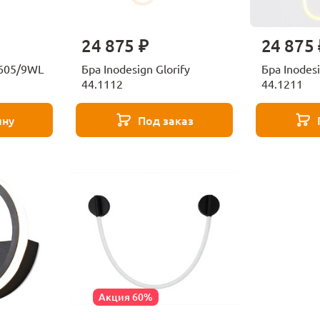
24 875 ₽
24 875 
5605/9WL
Бра Inodesign Glorify
Бра Inodesi
44.1112
44.1211
ину
Под заказ
Акция 60%