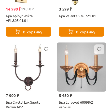
14 990 ₽
3 599 ₽
19 090 ₽
Бра Aployt Wikta
Бра Velante 536-721-01
APL.805.01.01
В корзину
В корзину
7 900 ₽
5 450 ₽
Бра Crystal Lux Suerte
Бра Eurosvet 60098/2
Brown AP2
черный