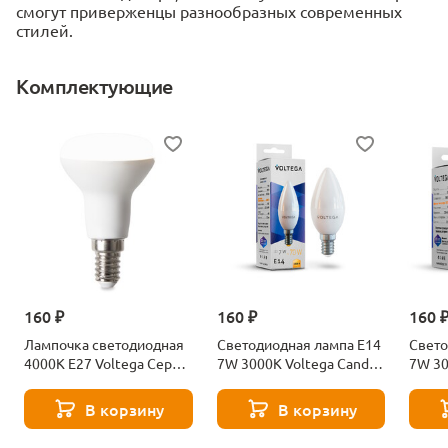
смогут приверженцы разнообразных современных
стилей.
Комплектующие
160 ₽
160 ₽
160 
Лампочка светодиодная
Светодиодная лампа E14
Свето
4000К Е27 Voltega Серия
7W 3000K Voltega Candle
7W 30
- 271 8585
7230
7242
В корзину
В корзину