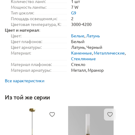
Количество ламп:
1 шт
Мощность лампы:
7 W
Тип цоколя:
G9
Площадь освещения,м:
2
Цветовая температура, K:
3000-4200
Цвет и материал:
Цвет:
Белые
,
Латунь
Цвет плафонов:
Белый
Цвет арматуры:
Латунь, Черный
Материал:
Каменные
,
Металлические
,
Стеклянные
Материал плафонов:
Стекло
Материал арматуры:
Металл, Мрамор
Все характеристики
Из той же серии