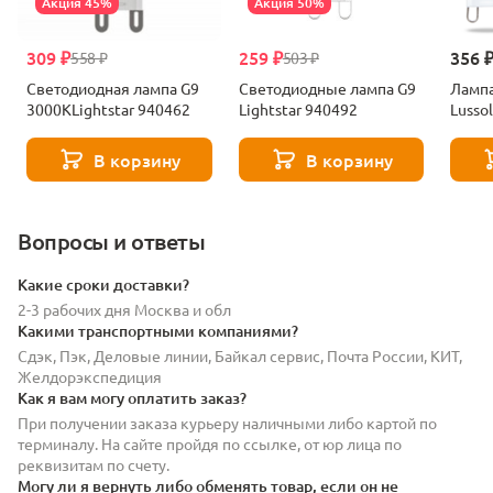
Акция 45%
Акция 50%
309 ₽
259 ₽
356 
558 ₽
503 ₽
Светодиодная лампа G9
Светодиодные лампа G9
Лампа
3000KLightstar 940462
Lightstar 940492
Lusso
В корзину
В корзину
Вопросы и ответы
Какие сроки доставки?
2-3 рабочих дня Москва и обл
Какими транспортными компаниями?
Сдэк, Пэк, Деловые линии, Байкал сервис, Почта России, КИТ,
Желдорэкспедиция
Как я вам могу оплатить заказ?
При получении заказа курьеру наличными либо картой по
терминалу. На сайте пройдя по ссылке, от юр лица по
реквизитам по счету.
Могу ли я вернуть либо обменять товар, если он не