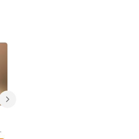
470 ₽
470 ₽
Светодиодная лампа
Светодиодная
Свеча на ветру
диммируемая лампа
Dimmable CW35 7W
7W 4200K E14