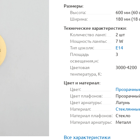
Размеры:
Высота:
600 мм (60 
Ширина:
180 мм (18 
Технические характеристики:
Количество ламп:
2 шт
Мощность лампы:
7 W
Тип цоколя:
E14
Площадь
3
освещения,м:
Цветовая
3000-4200
температура, K:
Цвет и материал:
Цвет:
Прозрачны
Цвет плафонов:
Прозрачны
Цвет арматуры:
Латунь
Материал:
Стеклянны
Материал плафонов:
Стекло
Материал арматуры:
Металл
Все характеристики