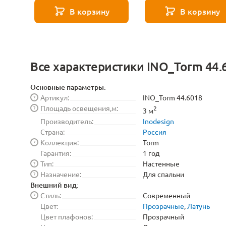
271 8585
В корзину
В корзину
Все характеристики INO_Torm 44.
Основные параметры:
Артикул:
INO_Torm 44.6018
?
Площадь освещения,м:
?
2
3 м
Производитель:
Inodesign
Страна:
Россия
Коллекция:
Torm
?
Гарантия:
1 год
Тип:
Настенные
?
Назначение:
Для спальни
?
Внешний вид:
Стиль:
Современный
?
Цвет:
Прозрачные
,
Латунь
Цвет плафонов:
Прозрачный