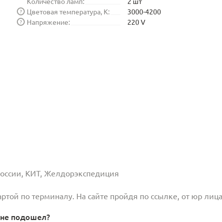
Количество ламп:
2 шт
Цветовая температура, K:
3000-4200
?
Напряжение:
220 V
?
 России, КИТ, Желдорэкспедиция
той по терминалу. На сайте пройдя по ссылке, от юр лица
 не подошел?