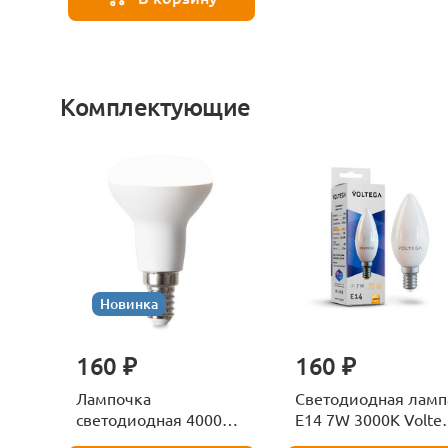
Комплектующие
Новинка
160 ₽
160 ₽
Лампочка
Светодиодная ламп
светодиодная 4000К
E14 7W 3000K Volte
Е27 Voltega Серия -
Candle 7230