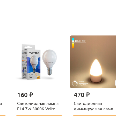
160 ₽
470 ₽
а
Светодиодная лампа
Светодиодная
ga
E14 7W 3000K Voltega
диммируемая лампа
Globe 7242
7W 4200K E14