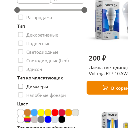
Распродажа
Тип
Декоративные
Подвесные
Светодиодные
200 ₽
Светодиодные(Led)
Лампа светодиод
Эдисон
Voltega E27 10.5
Тип комплектующих
матовая VG2-
A2E27cold11W 57
Диммеры
В корз
Налобные фонари
Цвет
Технические особенности