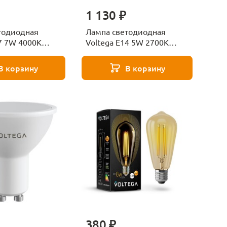
1 130 ₽
тодиодная
Лампа светодиодная
7 7W 4000K
Voltega E14 5W 2700К
я VG10-
матовая VG-G45E14cct-
d7W-F 7141
WIFI-5W 2428
В корзину
В корзину
380 ₽