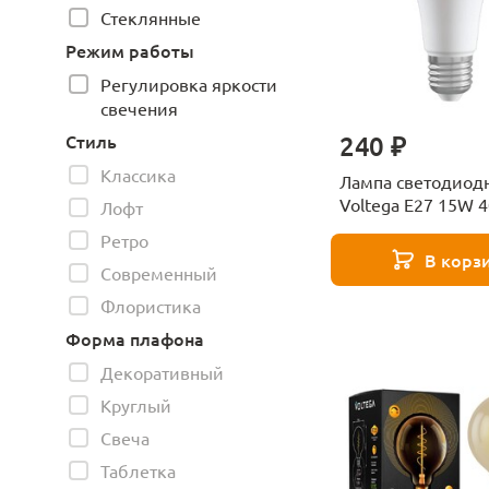
Стеклянные
Режим работы
Регулировка яркости
свечения
240 ₽
Стиль
Классика
Лампа светодиод
Voltega E27 15W 
Лофт
матовая VG2-
Ретро
A60E27cold15W 7
В корз
Современный
Флористика
Форма плафона
Декоративный
Круглый
Свеча
Таблетка