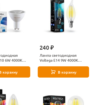
240 ₽
тодиодная
Лампа светодиодная
U10 6W 4000К
Voltega E14 9W 4000K
я VG2-
прозрачная VG10-
d6W-D 7109
CW35E14cold9W-F 7133
В корзину
В корзину