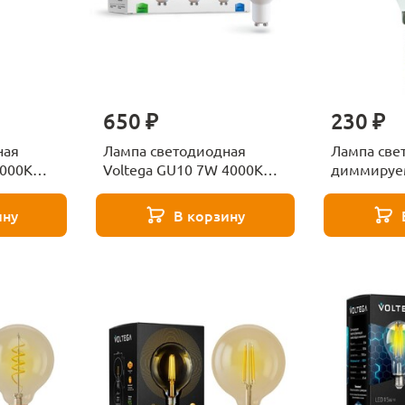
650 ₽
230 ₽
ная
Лампа светодиодная
Лампа све
4000K
Voltega GU10 7W 4000К
диммируем
матовая 7173
6W 4000К 
157
G2E14cold
ину
В корзину