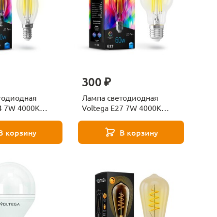
300 ₽
тодиодная
Лампа светодиодная
4 7W 4000K
Voltega E27 7W 4000K
я VG10-
прозрачная VG10-
d7W-FHR 7153
A60E27cold7W-FHR 7155
В корзину
В корзину