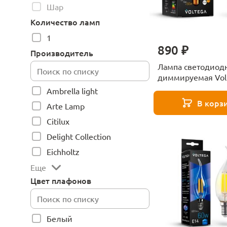
Шар
Количество ламп
1
890 ₽
Производитель
Лампа светодиод
диммируемая Vol
4W 2800К прозра
Ambrella light
VG10-G95GE27wa
В корз
Arte Lamp
7076
Citilux
Delight Collection
Eichholtz
Еще
Цвет плафонов
Белый