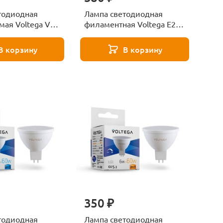
тодиодная
Лампа светодиодная
ая Voltega VG
филаментная Voltega E27
 3000-6500K
6W 2800К золотая VG10-
426
ST64Gwarm6W 5526
В корзину
В корзину
350 ₽
тодиодная
Лампа светодиодная