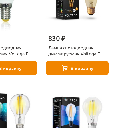
830 ₽
тодиодная
Лампа светодиодная
ая Voltega E14
диммируемая Voltega E27
матовая VG2-
4W 2800К прозрачная
6W-D 5494
VG10-ST64GE27warm4W-
В корзину
В корзину
FB 7077