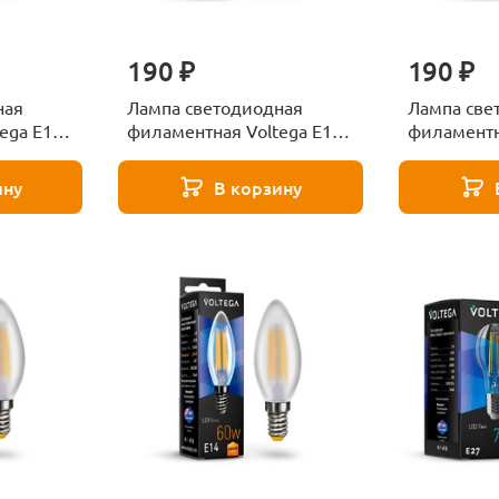
190 ₽
190 ₽
ная
Лампа светодиодная
Лампа све
ega E14
филаментная Voltega E14
филаментн
чная
6W 4000К прозрачная
6W 4000К 
6W-F
VG10-C1E14cold6W-F 7020
VG10-C1E2
ину
В корзину