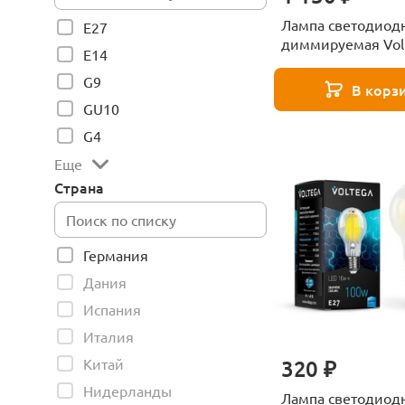
Лампа светодиод
E27
диммируемая Vol
E14
5W 2700К матовая
C37E14cct-WIFI-5
G9
В корз
GU10
G4
Еще
Страна
Германия
Дания
Испания
Италия
Китай
320 ₽
Нидерланды
Лампа светодиод