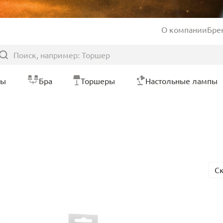
О компании
Бре
ры
Бра
Торшеры
Настольные лампы
С