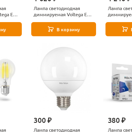
ная
Лампа светодиодная
Лампа све
tega E14
диммируемая Voltega E27
диммируем
 VG-
5W 2700К матовая VG-
GU10 5,5W
W 2427
A60E27cct-WIFI-9W 2429
матовая 2
ину
В корзину
300 ₽
380 ₽
ная
Лампа светодиодная
Лампа све