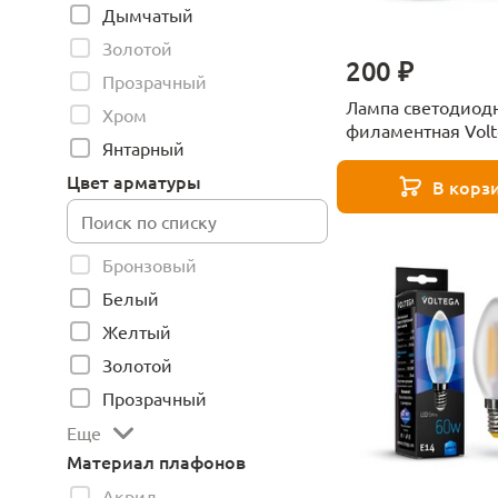
Дымчатый
Золотой
200 ₽
Прозрачный
Лампа светодиод
Хром
филаментная Volt
Янтарный
6W 4000К прозра
VG10-CW1E14cold
Цвет арматуры
В корз
7018
Бронзовый
Белый
Желтый
Золотой
Прозрачный
Еще
Материал плафонов
Акрил