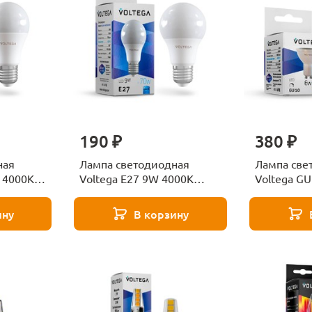
190 ₽
380 ₽
ная
Лампа светодиодная
Лампа све
W 4000К
Voltega E27 9W 4000К
Voltega G
груша матовая VG2-
прозрачна
38
A2E27cold9W 8443
S1GU10col
ину
В корзину