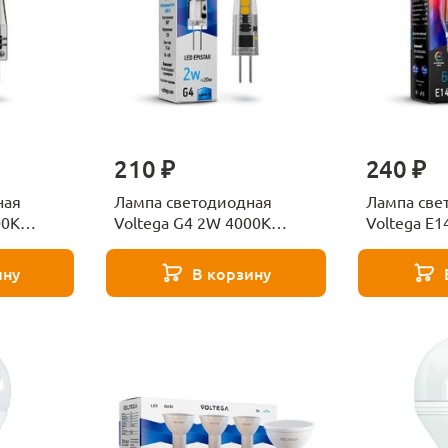
210 ₽
240 ₽
ная
Лампа светодиодная
Лампа све
00K
Voltega G4 2W 4000K
Voltega E1
прозрачная VG9-
прозрачна
K1G4cold2W-12 7143
C35E14col
ину
В корзину