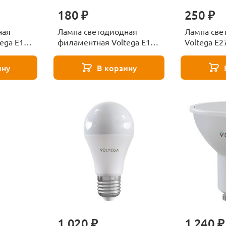
180 ₽
250 ₽
ная
Лампа светодиодная
Лампа све
ega E14
филаментная Voltega E14
Voltega E2
я VG10-
6W 2800K матовая VG10-
прозрачна
45
C2E14warm6W-F 7044
A60E27col
ину
В корзину
1 020 ₽
1 240 ₽