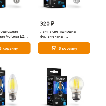
320 ₽
тодиодная
Лампа светодиодная
ая Voltega E27
филаментная
 прозрачная
диммируемая Voltega E27
7cold15W-F
8W 4000К прозрачная
В корзину
В корзину
VG10-А1E27cold8W-FD
5490