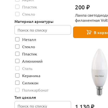
200 ₽
Пластик
Стекло
Лампа светодиод
филаментная Volt
Материал арматуры
6W 4000К матова
C2E14cold6W-F 70
В корз
Металл
Стекло
Пластик
Алюминий
Сталь
Керамика
Силикон
Поликарбонат
Тип цоколя
1 130 ₽