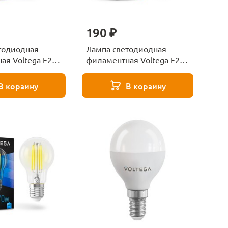
190 ₽
тодиодная
Лампа светодиодная
ая Voltega E27
филаментная Voltega E27
прозрачная
6W 4000К прозрачная
7cold6W-F 7029
VG10-G1E27cold6W-F 7024
В корзину
В корзину