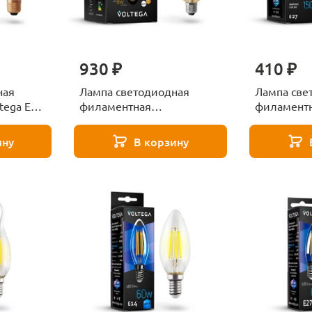
930 ₽
410 ₽
ная
Лампа светодиодная
Лампа све
tega E27
филаментная
филаментн
чная
диммируемая Voltega E27
15W 4000К
rm4W-FB
8W 2800К золотая VG10-
VG10-A1E2
ину
В корзину
G125Gwarm8W 6838
7103