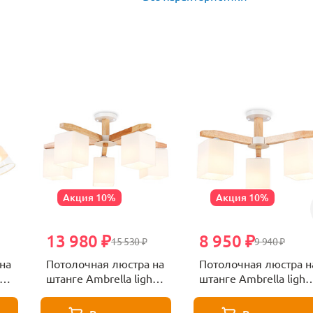
Акция 10%
Акция 10%
13 980 ₽
8 950 ₽
15 530 ₽
9 940 ₽
на
Потолочная люстра на
Потолочная люстра н
t
штанге Ambrella light
штанге Ambrella light
Traditional TR83118
Traditional TR83115