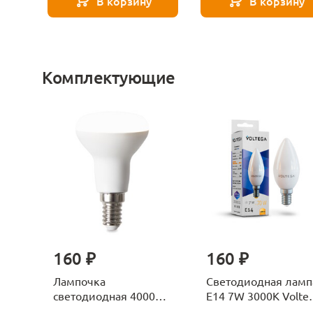
В корзину
В корзину
Комплектующие
160 ₽
160 ₽
Лампочка
Светодиодная ламп
светодиодная 4000К
E14 7W 3000K Volte
Е27 Voltega Серия -
Candle 7230