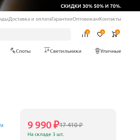
СКИДКИ 30% 50% И 70%.
нды
Доставка и оплата
Гарантии
Оптовикам
Контакты
0
0
0
Споты
Светильники
Уличные
9 990 ₽
17 410 ₽
ht
На складе 3 шт.