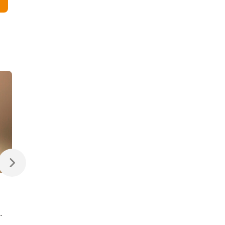
В корзину
В корзину
470 ₽
470 ₽
Светодиодная лампа
Светодиодная
Свеча на ветру
диммируемая лампа
Dimmable CW35 7W
7W 4200K E14