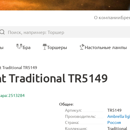
О компании
Бре
ры
Бра
Торшеры
Настольные лампы
t Traditional TR5149
t Traditional TR5149
вара: 2513284
Общее:
Артикул:
TR5149
Производитель:
Ambrella lig
Страна:
Россия
Коллекция:
Traditional