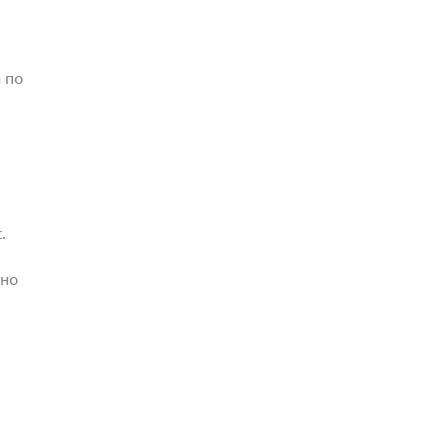
 по
.
жно