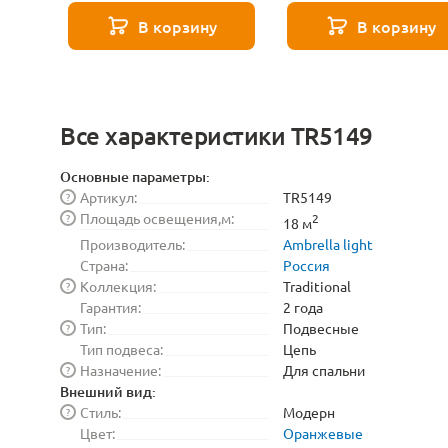
271 8585
В корзину
В корзину
Все характеристики TR5149
Основные параметры:
Артикул:
TR5149
?
Площадь освещения,м:
?
2
18 м
Производитель:
Ambrella light
Страна:
Россия
Коллекция:
Traditional
?
Гарантия:
2 года
Тип:
Подвесные
?
Тип подвеса:
Цепь
Назначение:
Для спальни
?
Внешний вид:
Стиль:
Модерн
?
Цвет:
Оранжевые