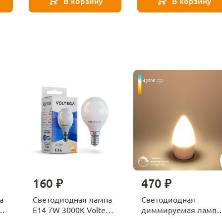
В корзину
В корзину
160 ₽
470 ₽
а
Светодиодная лампа
Светодиодная
ga
E14 7W 3000K Voltega
диммируемая лампа
Globe 7242
7W 4200K E14