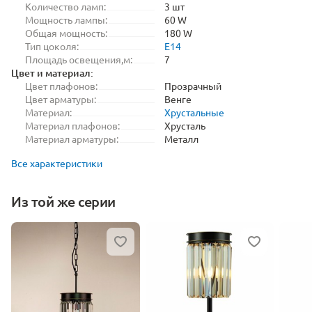
Количество ламп:
3 шт
Мощность лампы:
60 W
Общая мощность:
180 W
Тип цоколя:
E14
Площадь освещения,м:
7
Цвет и материал:
Цвет плафонов:
Прозрачный
Цвет арматуры:
Венге
Материал:
Хрустальные
Материал плафонов:
Хрусталь
Материал арматуры:
Металл
Все характеристики
Из той же серии