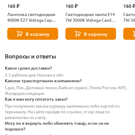
160 ₽
160 ₽
160 
Лампочка светодиодная
Светодиодная лампа E14
Свето
4000К Е27 Voltega Серия
7W 3000K Voltega Candle
7W 30
- 271 8585
7230
7242
В корзину
В корзину
Вопросы и ответы
Какие сроки доставки?
2-3 рабочих дня Москва и обл
Какими транспортными компаниями?
Сдэк, Пэк, Деловые линии, Байкал сервис, Почта России, КИТ,
Желдорэкспедиция
Как я вам могу оплатить заказ?
При получении заказа курьеру наличными либо картой по
терминалу. На сайте пройдя по ссылке, от юр лица по
реквизитам по счету.
Могу ли я вернуть либо обменять товар, если он не
подошел?