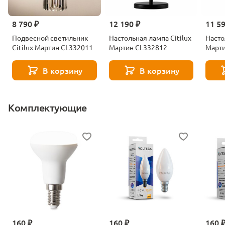
8 790 ₽
12 190 ₽
11 5
Подвесной светильник
Настольная лампа Citilux
Насто
Citilux Мартин CL332011
Мартин CL332812
Март
В корзину
В корзину
Комплектующие
160 ₽
160 ₽
160 