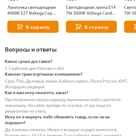
Лампочка светодиодная
Светодиодная лампа E14
Свето
4000К Е27 Voltega Серия
7W 3000K Voltega Candle
7W 30
- 271 8585
7230
7242
В корзину
В корзину
Вопросы и ответы
Какие сроки доставки?
2-3 рабочих дня Москва и обл
Какими транспортными компаниями?
Сдэк, Пэк, Деловые линии, Байкал сервис, Почта России, КИТ,
Желдорэкспедиция
Как я вам могу оплатить заказ?
При получении заказа курьеру наличными либо картой по
терминалу. На сайте пройдя по ссылке, от юр лица по
реквизитам по счету.
Могу ли я вернуть либо обменять товар, если он не
подошел?
Да, конечно можете, обмен и возврат осуществляется в
будние дни с 10-18 в течении 7-ми рабочих дней с момента